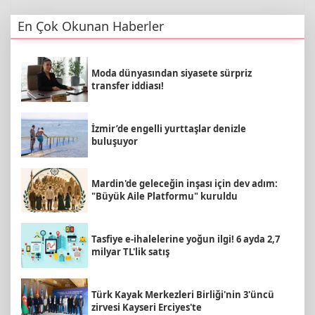
En Çok Okunan Haberler
Moda dünyasından siyasete sürpriz
transfer iddiası!
İzmir’de engelli yurttaşlar denizle
buluşuyor
Mardin'de geleceğin inşası için dev adım:
"Büyük Aile Platformu" kuruldu
Tasfiye e-ihalelerine yoğun ilgi! 6 ayda 2,7
milyar TL'lik satış
Türk Kayak Merkezleri Birliği'nin 3'üncü
zirvesi Kayseri Erciyes'te