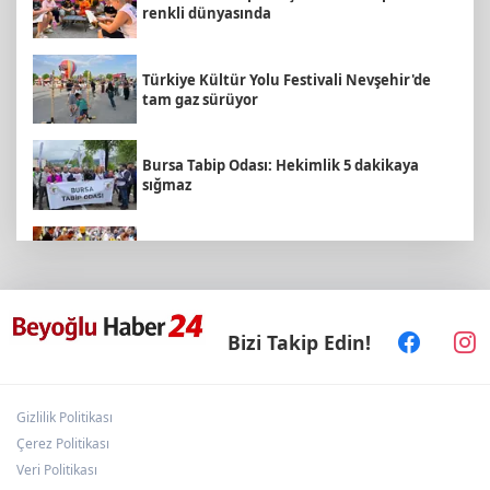
renkli dünyasında
Türkiye Kültür Yolu Festivali Nevşehir'de
tam gaz sürüyor
Bursa Tabip Odası: Hekimlik 5 dakikaya
sığmaz
Eyüpsultan Meydanı yenileniyor... İlk taşı
Nuri Aslan koydu
Kütahya'da Yedigöller Metehan Destek
Bizi Takip Edin!
Konserleri start aldı
Gizlilik Politikası
Keşan'da 177 milyon liralık yeni Hükümet
Konağı'nın temeli atıldı
Çerez Politikası
Veri Politikası