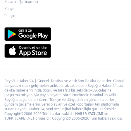
Kullanım Şartnamesi
Kayseri Talas İnovasyon Merkezi finale
Künye
kaldı
İletişim
Beyoğlu Haber 24 | Güncel, Tarafsız ve Anlık Son Dakika Haberleri Global
dünyadaki sıcak gelişmeleri anlık olarak takip eden Beyoğlu Haber 24, son
dakika haberlerini hızlı, doğru ve tarafsız bir şekilde okuyucularına
ulaştırma misyonuyla yayın hayatını sürdürmektedir. İstanbul’un kalbi
Beyoğlu başta olmak üzere Türkiye ve dünyadan en güncel haberleri,
gündem gelişmelerini, yerel olayları ve özel röportajları tek platformda
sunan Beyoğlu Haber 24, yeni nesil dijital haberciliğin güçlü adresidir. -
Copyright© 2006-2026 Tüm hakları saklıdır.
HABER YAZILIMI
ve
TURKTICARET.NET projesidir. Copyright© 2006-2026 Tüm hakları saklıdır.