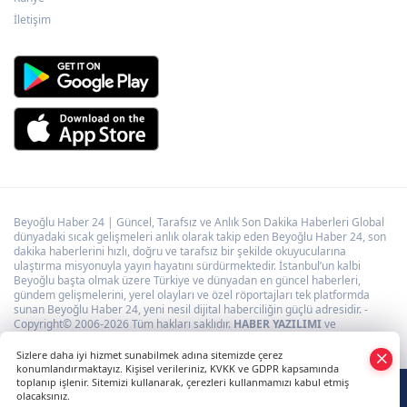
İletişim
Beyoğlu Haber 24 | Güncel, Tarafsız ve Anlık Son Dakika Haberleri Global
dünyadaki sıcak gelişmeleri anlık olarak takip eden Beyoğlu Haber 24, son
dakika haberlerini hızlı, doğru ve tarafsız bir şekilde okuyucularına
ulaştırma misyonuyla yayın hayatını sürdürmektedir. İstanbul’un kalbi
Beyoğlu başta olmak üzere Türkiye ve dünyadan en güncel haberleri,
gündem gelişmelerini, yerel olayları ve özel röportajları tek platformda
sunan Beyoğlu Haber 24, yeni nesil dijital haberciliğin güçlü adresidir. -
Copyright© 2006-2026 Tüm hakları saklıdır.
HABER YAZILIMI
ve
TURKTICARET.NET projesidir. Copyright© 2006-2026 Tüm hakları saklıdır.
Sizlere daha iyi hizmet sunabilmek adına sitemizde çerez
konumlandırmaktayız. Kişisel verileriniz, KVKK ve GDPR kapsamında
toplanıp işlenir. Sitemizi kullanarak, çerezleri kullanmamızı kabul etmiş
olacaksınız.