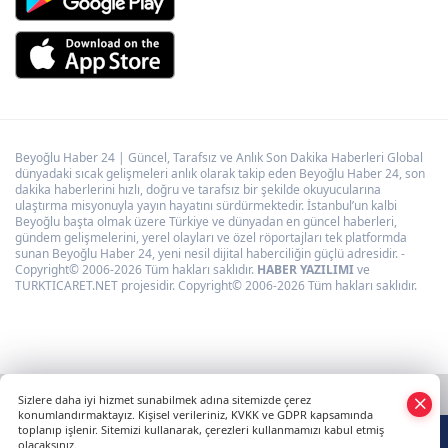
Beyoğlu Haber 24 | Güncel, Tarafsız ve Anlık Son Dakika Haberleri Global
dünyadaki sıcak gelişmeleri anlık olarak takip eden Beyoğlu Haber 24, son
dakika haberlerini hızlı, doğru ve tarafsız bir şekilde okuyucularına
ulaştırma misyonuyla yayın hayatını sürdürmektedir. İstanbul’un kalbi
Beyoğlu başta olmak üzere Türkiye ve dünyadan en güncel haberleri,
gündem gelişmelerini, yerel olayları ve özel röportajları tek platformda
sunan Beyoğlu Haber 24, yeni nesil dijital haberciliğin güçlü adresidir. -
Copyright© 2006-2026 Tüm hakları saklıdır.
HABER YAZILIMI
ve
TURKTICARET.NET projesidir. Copyright© 2006-2026 Tüm hakları saklıdır.
Sizlere daha iyi hizmet sunabilmek adına sitemizde çerez
konumlandırmaktayız. Kişisel verileriniz, KVKK ve GDPR kapsamında
toplanıp işlenir. Sitemizi kullanarak, çerezleri kullanmamızı kabul etmiş
olacaksınız.