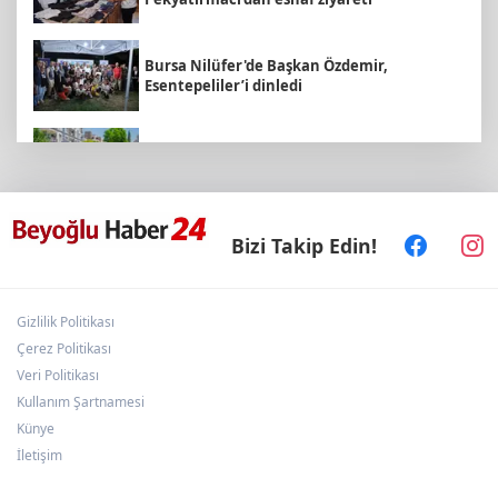
Bursa Nilüfer'de Başkan Özdemir,
Esentepeliler’i dinledi
Daha yeşil Milas için yoğun çalışma
Sakarya Büyükşehir'den çocuklara yaz
Bizi Takip Edin!
neşesi
Gizlilik Politikası
Edirne Keşan’da temizlik hareketi ödülsüz
kalmadı
Çerez Politikası
Veri Politikası
Kullanım Şartnamesi
Malatya Büyükşehir’den Hekimhan’a dev
Künye
yatırım
İletişim