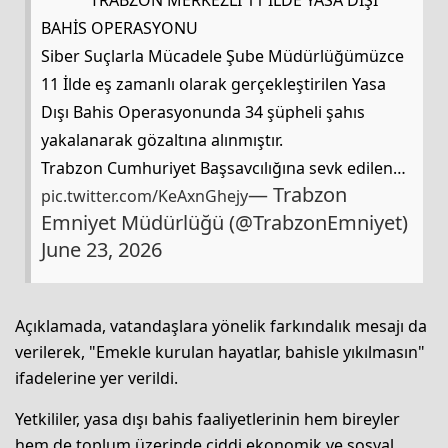
TRABZON MERKEZLİ 11 İLDE YASA DIŞI
BAHİS OPERASYONU
​Siber Suçlarla Mücadele Şube Müdürlüğümüzce
11 İlde eş zamanlı olarak gerçekleştirilen Yasa
Dışı Bahis Operasyonunda 34 şüpheli şahıs
yakalanarak gözaltına alınmıştır.
​Trabzon Cumhuriyet Başsavcılığına sevk edilen…
— Trabzon
pic.twitter.com/KeAxnGhejy
Emniyet Müdürlüğü (@TrabzonEmniyet)
June 23, 2026
Açıklamada, vatandaşlara yönelik farkındalık mesajı da
verilerek, "Emekle kurulan hayatlar, bahisle yıkılmasın"
ifadelerine yer verildi.
Yetkililer, yasa dışı bahis faaliyetlerinin hem bireyler
hem de toplum üzerinde ciddi ekonomik ve sosyal