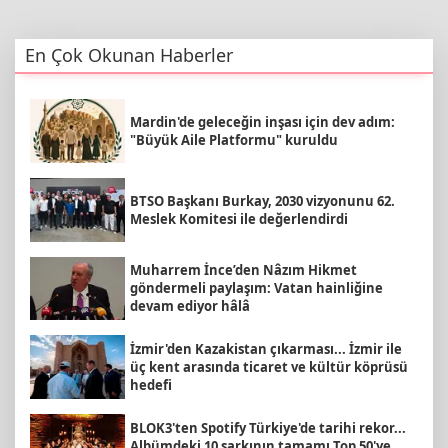
En Çok Okunan Haberler
Mardin'de geleceğin inşası için dev adım:
"Büyük Aile Platformu" kuruldu
BTSO Başkanı Burkay, 2030 vizyonunu 62.
Meslek Komitesi ile değerlendirdi
Muharrem İnce’den Nâzım Hikmet
göndermeli paylaşım: Vatan hainliğine
devam ediyor hâlâ
İzmir'den Kazakistan çıkarması... İzmir ile
üç kent arasında ticaret ve kültür köprüsü
hedefi
BLOK3'ten Spotify Türkiye'de tarihi rekor...
Albümdeki 10 şarkının tamamı Top 50'ye