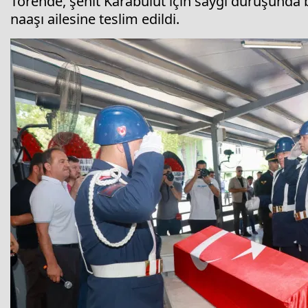
Törende, şehit Karabulut için saygı duruşunda b
naaşı ailesine teslim edildi.