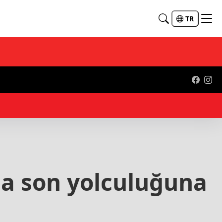
TR
14:
a son yolculuğuna