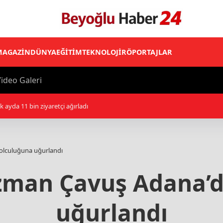
MAGAZİN
DÜNYA
EĞİTİM
TEKNOLOJİ
RÖPORTAJLAR
ideo Galeri
e uluslararası insani hukuk ihlallerini en şiddetli şekilde kınadı
olculuğuna uğurlandı
zman Çavuş Adana’d
uğurlandı