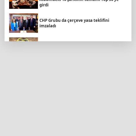
girdi
CHP Grubu da çerçeve yasa teklifini
imzaladı
15 Temmuz'un firari teröristi adliyeye sevk
edildi
“Bu Kampta Hayat Var” projesi özel
bireylere yaz tatili sunuyor
Ankara’da karabuğdayın ilk hasadı yapıldı
Antalya Büyükşehir’den Kemer’e çevre
düzenleme