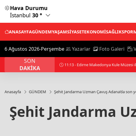
Hava Durumu
İstanbul
30 °
ANASAYFA
GÜNDEM
YAŞAM
SİYASET
EKONOMİ
SAĞLIK
SPOR
6 Ağustos 2026-Perşembe
Yazarlar
Foto Galeri
V
SON
14:20 - Türkiye ve 7 ülke, İsrail’in Gazze’d
DAKİKA
Anasayfa
GÜNDEM
Şehit Jandarma Uzman Çavuş Adana’da son y
Şehit Jandarma U