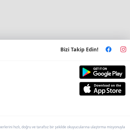
Bizi Takip Edin!
lerini hızlı, doğru ve tarafsız bir şekilde okuyucularına ulaştırma misyonuyla