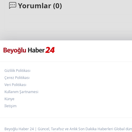
Yorumlar (
0
)
Gizlilik Politikası
Çerez Politikası
Veri Politikası
Kullanım Şartnamesi
Künye
İletişim
Beyoğlu Haber 24 | Güncel, Tarafsız ve Anlık Son Dakika Haberleri Global dünya