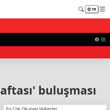
TR
14
aftası' buluşması
En Çok Okunan Haberler