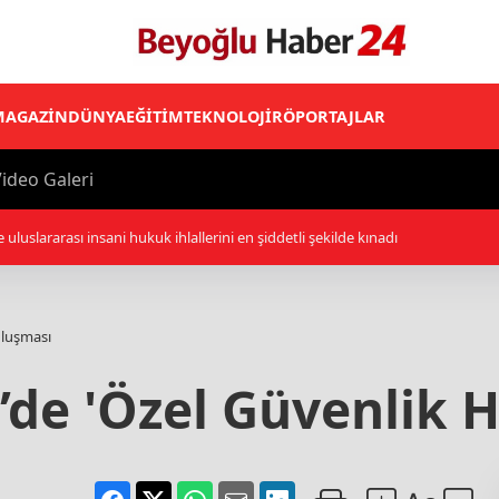
MAGAZİN
DÜNYA
EĞİTİM
TEKNOLOJİ
RÖPORTAJLAR
ideo Galeri
tür-sanat dünyasında eserleriyle iz bıraktı
uluşması
’de 'Özel Güvenlik H