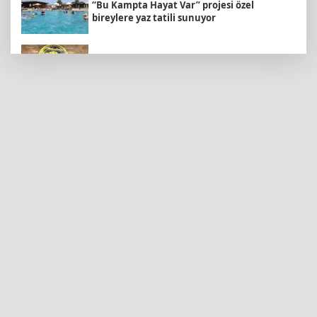
“Bu Kampta Hayat Var” projesi özel
bireylere yaz tatili sunuyor
15 Temmuz'un firari teröristi adliyeye sevk
edildi
Muharrem İnce’den Nâzım Hikmet
göndermeli paylaşım: Vatan hainliğine
devam ediyor hâlâ
Ankara’da karabuğdayın ilk hasadı yapıldı
BLOK3'ten Spotify Türkiye'de tarihi rekor...
Albümdeki 10 şarkının tamamı Top 50'ye
girdi