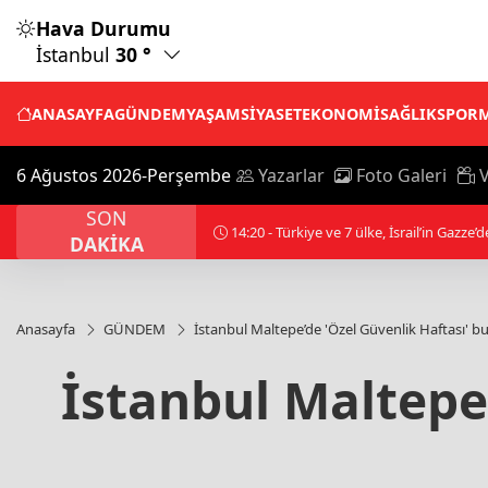
Hava Durumu
İstanbul
30 °
ANASAYFA
GÜNDEM
YAŞAM
SİYASET
EKONOMİ
SAĞLIK
SPOR
6 Ağustos 2026-Perşembe
Yazarlar
Foto Galeri
V
SON
14:12 - Hayata veda eden ünlü isimler kül
DAKİKA
Anasayfa
GÜNDEM
İstanbul Maltepe’de 'Özel Güvenlik Haftası' b
İstanbul Maltepe