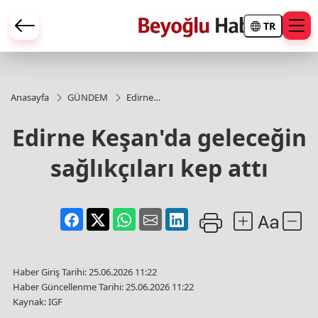
TR
Anasayfa
GÜNDEM
Edirne
Keşan'da
geleceğin
Edirne Keşan'da geleceğin
sağlıkçıları
kep attı
sağlıkçıları kep attı
Haber Giriş Tarihi: 25.06.2026 11:22
Haber Güncellenme Tarihi: 25.06.2026 11:22
Kaynak: IGF