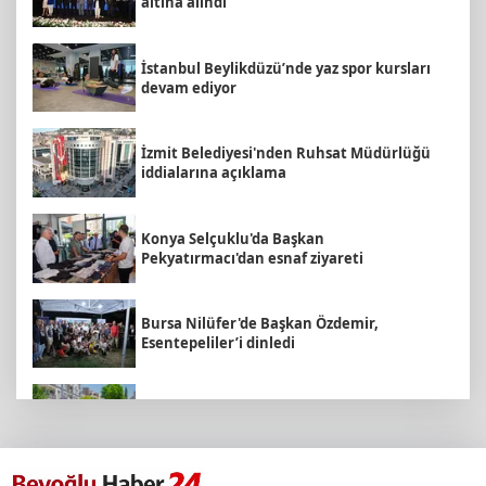
altına alındı
İstanbul Beylikdüzü’nde yaz spor kursları
devam ediyor
İzmit Belediyesi'nden Ruhsat Müdürlüğü
iddialarına açıklama
Konya Selçuklu'da Başkan
Pekyatırmacı'dan esnaf ziyareti
Bursa Nilüfer'de Başkan Özdemir,
Esentepeliler’i dinledi
Daha yeşil Milas için yoğun çalışma