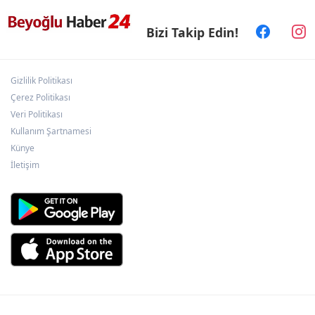
Bizi Takip Edin!
KARBEM’den LGS’de yüzde 95,7 başarı
Gizlilik Politikası
Antalya Büyükşehir zor gününde de
vatandaşın yanında
Çerez Politikası
Veri Politikası
Kullanım Şartnamesi
Kütahya'da Yedigöller Metehan Destek
Künye
Konserleri start aldı
İletişim