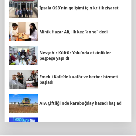
İpsala OSB'nin gelişimi için kritik ziyaret
Minik Hazar Ali, ilk kez “anne” dedi
Nevşehir Kültür Yolu'nda etkinlikler
peşpeşe yapıldı
Emekli Kafe’de kuaför ve berber hizmeti
başladı
ATA Çiftliği’nde karabuğday hasadı başladı
İbrahim Burkay seçimlerde açık ara önde!
Dev lansmanda neler oldu?