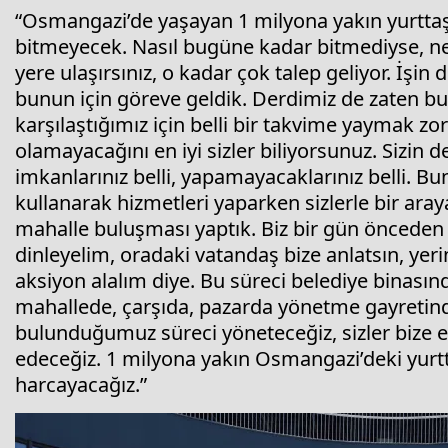
“Osmangazi’de yaşayan 1 milyona yakın yurttaşın
bitmeyecek. Nasıl bugüne kadar bitmediyse, ne
yere ulaşırsınız, o kadar çok talep geliyor. İşin
bunun için göreve geldik. Derdimiz de zaten b
karşılaştığımız için belli bir takvime yaymak
olamayacağını en iyi sizler biliyorsunuz. Sizin d
imkanlarınız belli, yapamayacaklarınız belli.
kullanarak hizmetleri yaparken sizlerle bir ara
mahalle buluşması yaptık. Biz bir gün önceden 
dinleyelim, oradaki vatandaş bize anlatsın, yer
aksiyon alalım diye. Bu süreci belediye binasın
mahallede, çarşıda, pazarda yönetme gayretindey
bulunduğumuz süreci yöneteceğiz, sizler bize el
edeceğiz. 1 milyona yakın Osmangazi’deki yurtt
harcayacağız.”