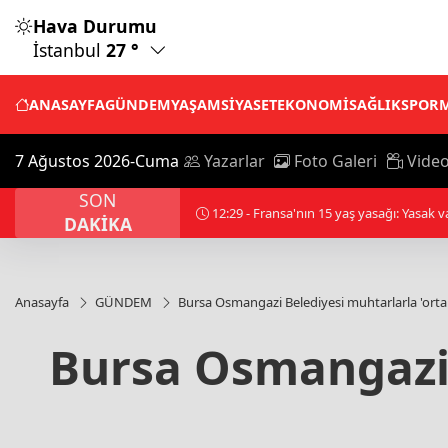
Hava Durumu
İstanbul
27 °
ANASAYFA
GÜNDEM
YAŞAM
SİYASET
EKONOMİ
SAĞLIK
SPOR
7 Ağustos 2026-Cuma
Yazarlar
Foto Galeri
Video
SON
12:30 - Milli kaleci Altay Bayındır, Manc
DAKİKA
Anasayfa
GÜNDEM
Bursa Osmangazi Belediyesi muhtarlarla 'ortak
Bursa Osmangazi 