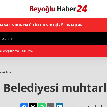
MAGAZİN
DÜNYA
EĞİTİM
TEKNOLOJİ
RÖPORTAJLAR
 Galeri
hester United'dan Celta Vigo'ya kiralandı
 akıl'da
Belediyesi muhtarlar