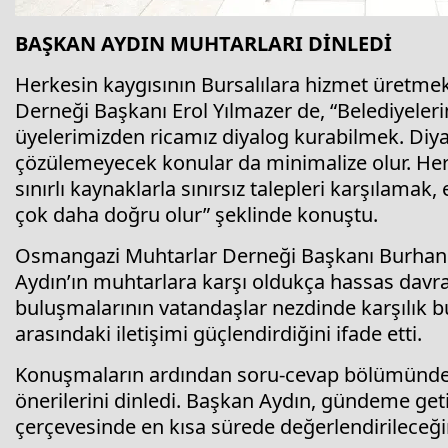
BAŞKAN AYDIN MUHTARLARI DİNLEDİ
Herkesin kaygısının Bursalılara hizmet üretme
Derneği Başkanı Erol Yılmazer de, “Belediyeler
üyelerimizden ricamız diyalog kurabilmek. Diyal
çözülemeyecek konular da minimalize olur. Her
sınırlı kaynaklarla sınırsız talepleri karşılam
çok daha doğru olur” şeklinde konuştu.
Osmangazi Muhtarlar Derneği Başkanı Burhan
Aydın’ın muhtarlara karşı oldukça hassas davran
buluşmalarının vatandaşlar nezdinde karşılık b
arasındaki iletişimi güçlendirdiğini ifade etti.
Konuşmaların ardından soru-cevap bölümünde 
önerilerini dinledi. Başkan Aydın, gündeme geti
çerçevesinde en kısa sürede değerlendirileceğini