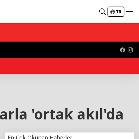
TR
11:
la 'ortak akıl'da
En Çok Okunan Haberler