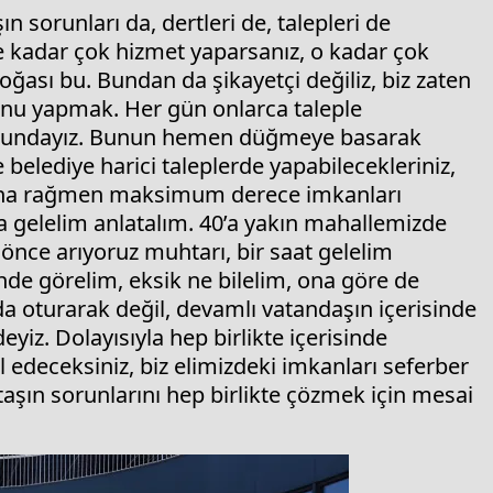
 sorunları da, dertleri de, talepleri de
 kadar çok hizmet yaparsanız, o kadar çok
 doğası bu. Bundan da şikayetçi değiliz, biz zaten
unu yapmak. Her gün onlarca taleple
 zorundayız. Bunun hemen düğmeye basarak
e belediye harici taleplerde yapabilecekleriniz,
 Buna rağmen maksimum derece imkanları
ya gelelim anlatalım. 40’a yakın mahallemizde
önce arıyoruz muhtarı, bir saat gelelim
inde görelim, eksik ne bilelim, ona göre de
da oturarak değil, devamlı vatandaşın içerisinde
iz. Dolayısıyla hep birlikte içerisinde
 edeceksiniz, biz elimizdeki imkanları seferber
aşın sorunlarını hep birlikte çözmek için mesai