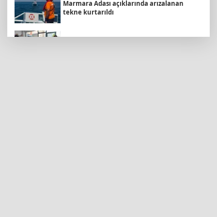
Marmara Adası açıklarında arızalanan
tekne kurtarıldı
Konya Selçuklu'da Başkan
Pekyatırmacı'dan esnaf ziyareti
İMES OSB geleceğin sanayisini inşa ediyor!
Sanayinin geleceği İMES OSB'de konuşuldu
6 yıl önceki kaçak avın failleri tespit edildi!
5 yaban keçisi için ceza uygulandı
İzmit Belediyesi'nden Ruhsat Müdürlüğü
iddialarına açıklama