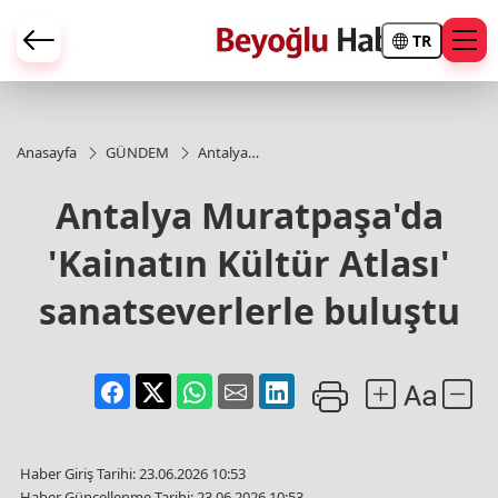
TR
Anasayfa
GÜNDEM
Antalya
Muratpaşa'da
'Kainatın
Antalya Muratpaşa'da
Kültür Atlası'
sanatseverlerle
'Kainatın Kültür Atlası'
buluştu
sanatseverlerle buluştu
Haber Giriş Tarihi: 23.06.2026 10:53
Haber Güncellenme Tarihi: 23.06.2026 10:53