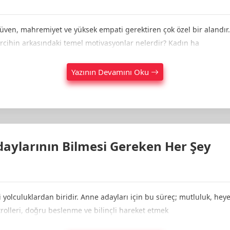
 güven, mahremiyet ve yüksek empati gerektiren çok özel bir alandı
ercihin arkasındaki temel motivasyonlar nelerdir? Kadın ha
Yazının Devamını Oku
aylarının Bilmesi Gereken Her Şey
 yolculuklardan biridir. Anne adayları için bu süreç; mutluluk, heyec
rolleri, doğru beslenme ve bilinçli hareket etmek