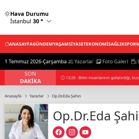
Hava Durumu
İstanbul
30 °
ANASAYFA
GÜNDEM
YAŞAM
SİYASET
EKONOMİ
SAĞLIK
SPOR
1 Temmuz 2026-Çarşamba
Yazarlar
Foto Galeri
V
SON
13:26 - Bilim insanlarının geliştirdiği, b
DAKİKA
Anasayfa
Yazarlar
Op.Dr.Eda Şahin
Op.Dr.Eda Şah