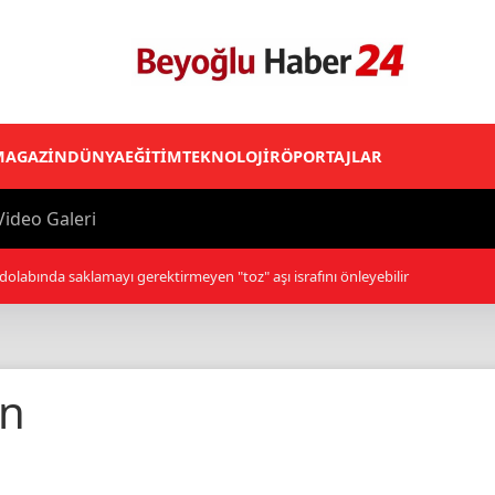
MAGAZİN
DÜNYA
EĞİTİM
TEKNOLOJİ
RÖPORTAJLAR
ideo Galeri
uzdolabında saklamayı gerektirmeyen "toz" aşı israfını önleyebilir
in