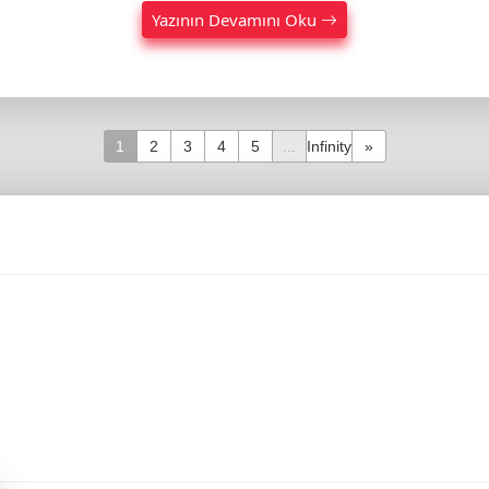
Yazının Devamını Oku
1
2
3
4
5
...
Infinity
»