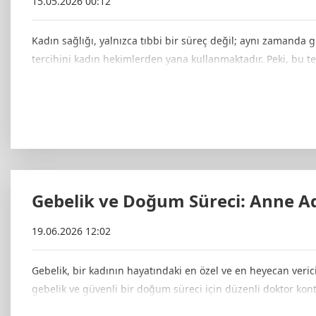
15.05.2026 00:12
Kadın sağlığı, yalnızca tıbbi bir süreç değil; aynı zamanda
tercihini kadın hekimlerden yana kullanmaktadır. Peki, bu t
Gebelik ve Doğum Süreci: Anne Ad
19.06.2026 12:02
Gebelik, bir kadının hayatındaki en özel ve en heyecan verici
gebelik ve güvenli bir doğum süreci için düzenli doktor kont