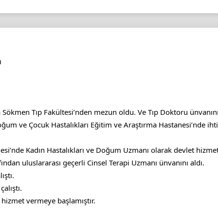
ı
a Sökmen Tıp Fakültesi’nden mezun oldu. Ve Tıp Doktoru ünvanını 
oğum ve Çocuk Hastalıkları Eğitim ve Araştırma Hastanesi’nde ih
nesi’nde Kadın Hastalıkları ve Doğum Uzmanı olarak devlet hiz
ından uluslararası geçerli Cinsel Terapi Uzmanı ünvanını aldı.
ıştı.
alıştı.
de hizmet vermeye başlamıştır.