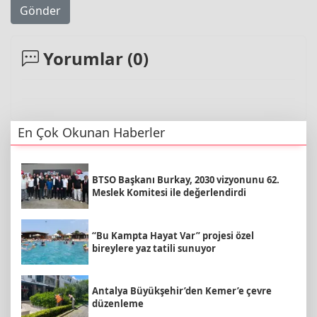
Gönder
Yorumlar (
0
)
En Çok Okunan Haberler
BTSO Başkanı Burkay, 2030 vizyonunu 62.
Meslek Komitesi ile değerlendirdi
“Bu Kampta Hayat Var” projesi özel
bireylere yaz tatili sunuyor
Antalya Büyükşehir’den Kemer’e çevre
düzenleme