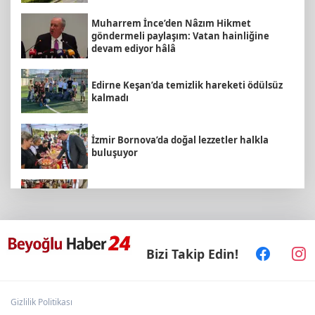
Muharrem İnce’den Nâzım Hikmet
göndermeli paylaşım: Vatan hainliğine
devam ediyor hâlâ
Edirne Keşan’da temizlik hareketi ödülsüz
kalmadı
İzmir Bornova’da doğal lezzetler halkla
buluşuyor
MEB ve Türk Kızılay'dan Çocuklara Yönelik
Afet Farkındalık Çalıştayı
Bizi Takip Edin!
Balıkesir’de kıyılar anlık takip ediliyor
Gizlilik Politikası
Ömer Çelik: 2 yıllık çalışmanın en önemli