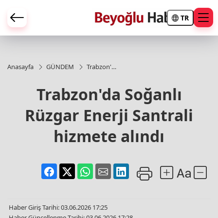
TR
Anasayfa
GÜNDEM
Trabzon'da
Soğanlı
Rüzgar
Trabzon'da Soğanlı
Enerji
Santrali
Rüzgar Enerji Santrali
hizmete
alındı
hizmete alındı
Haber Giriş Tarihi: 03.06.2026 17:25
Haber Güncellenme Tarihi: 03.06.2026 17:28