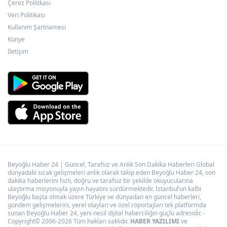
aşamasındayız
Çerez Politikası
Veri Politikası
Kullanım Şartnamesi
Erzurum’da “Sen Yeter ki Gülümse”
Künye
farkındalığı
İletişim
Beyoğlu Haber 24 | Güncel, Tarafsız ve Anlık Son Dakika Haberleri Global
dünyadaki sıcak gelişmeleri anlık olarak takip eden Beyoğlu Haber 24, son
dakika haberlerini hızlı, doğru ve tarafsız bir şekilde okuyucularına
ulaştırma misyonuyla yayın hayatını sürdürmektedir. İstanbul’un kalbi
Beyoğlu başta olmak üzere Türkiye ve dünyadan en güncel haberleri,
gündem gelişmelerini, yerel olayları ve özel röportajları tek platformda
sunan Beyoğlu Haber 24, yeni nesil dijital haberciliğin güçlü adresidir. -
Copyright© 2006-2026 Tüm hakları saklıdır.
HABER YAZILIMI
ve