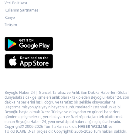
Veri Politikası
Kullanım Şartnamesi
Bursa Yenişehir Belediyespor 3. Lig için
Künye
tecrübeli isimle anlaştı
İletişim
Beyoğlu Haber 24 | Güncel, Tarafsız ve Anlık Son Dakika Haberleri Global
dünyadaki sıcak gelişmeleri anlık olarak takip eden Beyoğlu Haber 24, son
dakika haberlerini hızlı, doğru ve tarafsız bir şekilde okuyucularına
ulaştırma misyonuyla yayın hayatını sürdürmektedir. İstanbul’un kalbi
Beyoğlu başta olmak üzere Türkiye ve dünyadan en güncel haberleri,
gündem gelişmelerini, yerel olayları ve özel röportajları tek platformda
sunan Beyoğlu Haber 24, yeni nesil dijital haberciliğin güçlü adresidir. -
Copyright© 2006-2026 Tüm hakları saklıdır.
HABER YAZILIMI
ve
TURKTICARET.NET projesidir. Copyright© 2006-2026 Tüm hakları saklıdır.