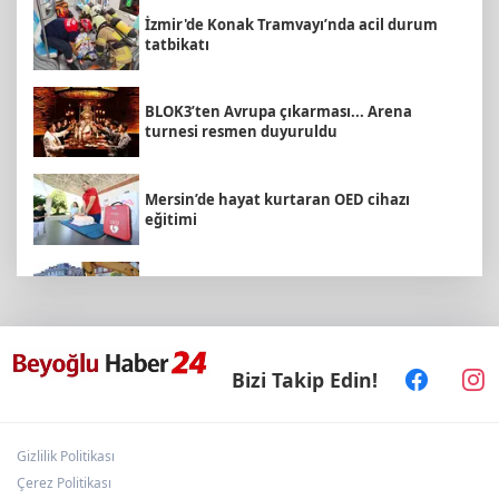
İzmir'de Konak Tramvayı’nda acil durum
tatbikatı
BLOK3’ten Avrupa çıkarması... Arena
turnesi resmen duyuruldu
Mersin’de hayat kurtaran OED cihazı
eğitimi
Çekmeköy’de sağlık ve gençlik yatırımları
yükseliyor
TMSF, Kayapalı Nilüfer’in 95 aracını satışa
Bizi Takip Edin!
çıkarıyor! Muhammen bedel belli oldu
Gizlilik Politikası
Bursa İnegöl’de Turgutalp Kentsel
Dönüşüm Projesi hızla ilerliyor
Çerez Politikası