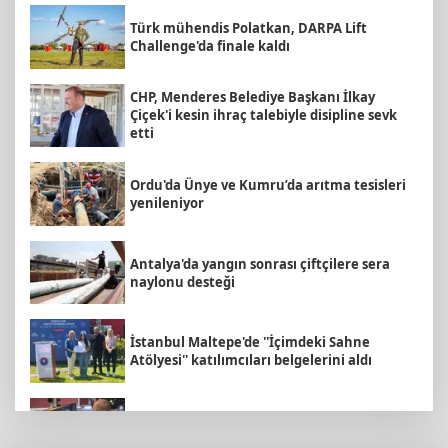
Türk mühendis Polatkan, DARPA Lift
Challenge'da finale kaldı
CHP, Menderes Belediye Başkanı İlkay
Çiçek'i kesin ihraç talebiyle disipline sevk
etti
Ordu'da Ünye ve Kumru’da arıtma tesisleri
yenileniyor
Antalya'da yangın sonrası çiftçilere sera
naylonu desteği
İstanbul Maltepe'de ''İçimdeki Sahne
Atölyesi'' katılımcıları belgelerini aldı
Ankara'da uyuşturucu ve fuhuş 8 gözaltı