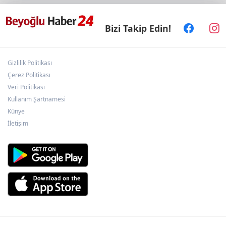
Bizi Takip Edin!
Konya'da Bisiklet Festivali heyecanı başladı
Gizlilik Politikası
“Kocaeli Müze” yeni web sitesiyle yayında
Çerez Politikası
Veri Politikası
Kullanım Şartnamesi
"Casperlar" suç örgütüne dev operasyon!
Künye
151 şüpheli hakkında dava açıldı
İletişim