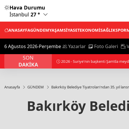
Hava Durumu
İstanbul
27 °
ANASAYFA
GÜNDEM
YAŞAM
SİYASET
EKONOMİ
SAĞLIK
SPOR
6 Ağustos 2026-Perşembe
Yazarlar
Foto Galeri
V
SON
20:33 - Muhammed Salah Trabzonspor'da
DAKİKA
Anasayfa
GÜNDEM
Bakırköy Belediye Tiyatroları'ndan 35. yıl lan
Bakırköy Beledi