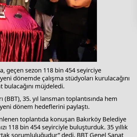
da, geçen sezon 118 bin 454 seyirciye
u, yeni dönemde çalışma stüdyoları kurulacağını
t bulacağını müjdeledi.
rı (BBT), 35. yıl lansman toplantısında hem
eni dönem hedeflerini paylaştı.
nlenen toplantıda konuşan Bakırköy Belediye
ı 118 bin 454 seyirciyle buluşturduk. 35 yıllık
rtak sorumluluğudur” dedi. BBT Genel Sanat