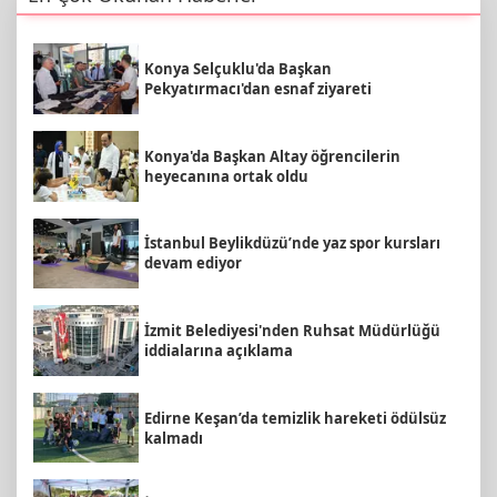
Konya Selçuklu'da Başkan
Pekyatırmacı'dan esnaf ziyareti
Konya'da Başkan Altay öğrencilerin
heyecanına ortak oldu
İstanbul Beylikdüzü’nde yaz spor kursları
devam ediyor
İzmit Belediyesi'nden Ruhsat Müdürlüğü
iddialarına açıklama
Edirne Keşan’da temizlik hareketi ödülsüz
kalmadı