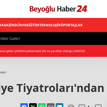
MAGAZİN
DÜNYA
EĞİTİM
TEKNOLOJİ
RÖPORTAJLAR
ideo Galeri
 ilk antrenmanına çıktı
smanı
ye Tiyatroları'ndan 