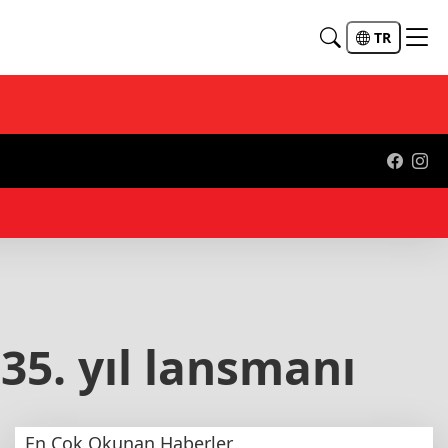
TR
20
35. yıl lansmanı
En Çok Okunan Haberler