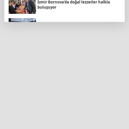
İzmir Bornova’da doğal lezzetler halkla
buluşuyor
Bursa Nilüfer'de Başkan Özdemir,
Esentepeliler’i dinledi
Malatya Büyükşehir’den Hekimhan’a dev
yatırım
Eskişehir Büyükşehir’den kırsal
mahallelere yol yatırımı
Ordu Perşembe’de mahalleler asfalt
konforuna kavuştu