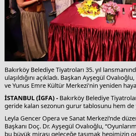
Bakırköy Belediye Tiyatroları 35. yıl lansmanın
ulaşıldığını açıkladı. Başkan Ayşegül Ovalıoğl
ve Yunus Emre Kültür Merkezi'nin yeniden haya
İSTANBUL (İGFA) -
Bakırköy Belediye Tiyatrola
geride kalan sezonun gurur tablosunu hem de y
Leyla Gencer Opera ve Sanat Merkezi’nde düze
Başkanı Doç. Dr. Ayşegül Ovalıoğlu, “Oyunlarımız
bu büyük mirası geleceğe taşımak hepimizin o