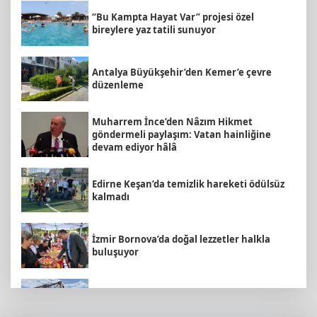
“Bu Kampta Hayat Var” projesi özel
bireylere yaz tatili sunuyor
Antalya Büyükşehir’den Kemer’e çevre
düzenleme
Muharrem İnce’den Nâzım Hikmet
göndermeli paylaşım: Vatan hainliğine
devam ediyor hâlâ
Edirne Keşan’da temizlik hareketi ödülsüz
kalmadı
İzmir Bornova’da doğal lezzetler halkla
buluşuyor
Balıkesir’de kıyılar anlık takip ediliyor