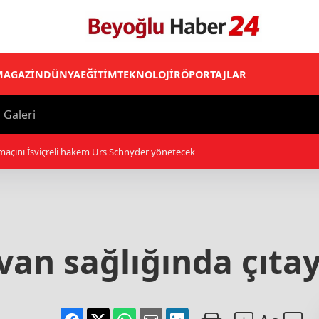
MAGAZİN
DÜNYA
EĞİTİM
TEKNOLOJİ
RÖPORTAJLAR
 Galeri
 842 çocuğu sanat, spor ve sosyal faaliyetlere yönlendirdi
van sağlığında çıtay