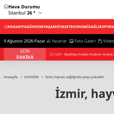
Hava Durumu
İstanbul
26 °
ANASAYFA
GÜNDEM
YAŞAM
SİYASET
EKONOMİ
SAĞLIK
SPOR
9 Ağustos 2026-Pazar
Yazarlar
Foto Galeri
Video
SON
12:48 - "Çocuklar Güvende" ekipleri 9 bin
DAKİKA
Anasayfa
GÜNDEM
İzmir, hayvan sağlığında çıtayı yükseltti
İzmir, hay