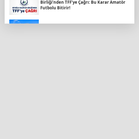
Birliği’nden TFF’ye Çağrı: Bu Karar Amatör
Futbolu Bitirir!
ATA Çiftliği’nde karabuğday hasadı başladı
KARBEM’den LGS’de yüzde 95,7 başarı
Emekli Kafe’de kuaför ve berber hizmeti
başladı
Arbil Akın kadın muhtarlarla buluştu