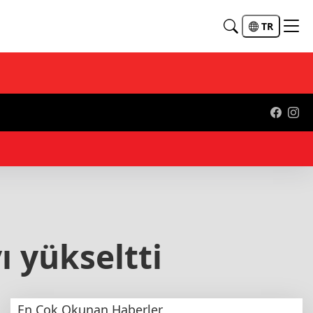
TR
12:
ı yükseltti
En Çok Okunan Haberler