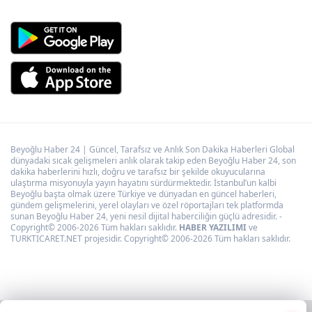
Beyoğlu Haber 24 | Güncel, Tarafsız ve Anlık Son Dakika Haberleri Global
dünyadaki sıcak gelişmeleri anlık olarak takip eden Beyoğlu Haber 24, son
dakika haberlerini hızlı, doğru ve tarafsız bir şekilde okuyucularına
ulaştırma misyonuyla yayın hayatını sürdürmektedir. İstanbul’un kalbi
Beyoğlu başta olmak üzere Türkiye ve dünyadan en güncel haberleri,
gündem gelişmelerini, yerel olayları ve özel röportajları tek platformda
sunan Beyoğlu Haber 24, yeni nesil dijital haberciliğin güçlü adresidir. -
Copyright© 2006-2026 Tüm hakları saklıdır.
HABER YAZILIMI
ve
TURKTICARET.NET projesidir. Copyright© 2006-2026 Tüm hakları saklıdır.