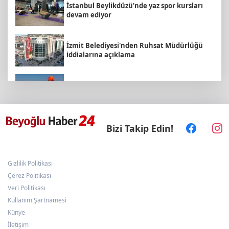
İstanbul Beylikdüzü’nde yaz spor kursları
devam ediyor
İzmit Belediyesi'nden Ruhsat Müdürlüğü
iddialarına açıklama
Marmara Adası açıklarında arızalanan
tekne kurtarıldı
Yapay zekada onlarca uygulamanın yerini
Bizi Takip Edin!
tek asistan alabilir
Gizlilik Politikası
İMES OSB geleceğin sanayisini inşa ediyor!
Sanayinin geleceği İMES OSB'de konuşuldu
Çerez Politikası
Veri Politikası
Kullanım Şartnamesi
6 yıl önceki kaçak avın failleri tespit edildi!
Künye
5 yaban keçisi için ceza uygulandı
İletişim