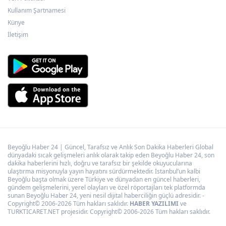
Kullanım Şartnamesi
KAYTUR'dan Kayserililere büyük hizmetler
Künye
İletişim
Beyoğlu Haber 24 | Güncel, Tarafsız ve Anlık Son Dakika Haberleri Global
dünyadaki sıcak gelişmeleri anlık olarak takip eden Beyoğlu Haber 24, son
dakika haberlerini hızlı, doğru ve tarafsız bir şekilde okuyucularına
ulaştırma misyonuyla yayın hayatını sürdürmektedir. İstanbul’un kalbi
Beyoğlu başta olmak üzere Türkiye ve dünyadan en güncel haberleri,
gündem gelişmelerini, yerel olayları ve özel röportajları tek platformda
sunan Beyoğlu Haber 24, yeni nesil dijital haberciliğin güçlü adresidir. -
Copyright© 2006-2026 Tüm hakları saklıdır.
HABER YAZILIMI
ve
TURKTICARET.NET projesidir. Copyright© 2006-2026 Tüm hakları saklıdır.