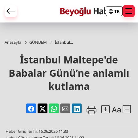
TR
Anasayfa
GÜNDEM
İstanbul
Maltepe'de
Babalar
İstanbul Maltepe'de
Günü’ne
anlamlı
Babalar Günü’ne anlamlı
kutlama
kutlama
Haber Giriş Tarihi: 16.06.2026 11:33
Haber Güncellenme Tarihi: 16.06.2026 11:33