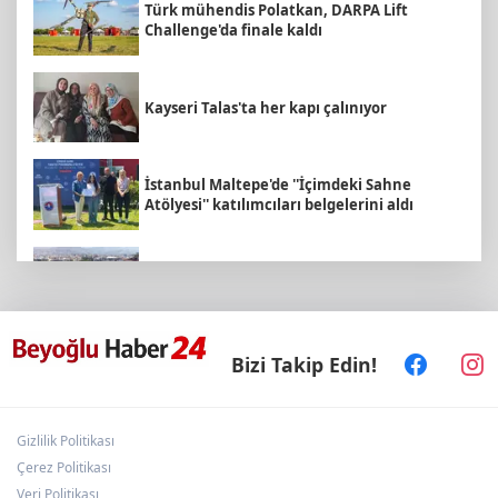
Türk mühendis Polatkan, DARPA Lift
Challenge'da finale kaldı
Kayseri Talas'ta her kapı çalınıyor
İstanbul Maltepe'de ''İçimdeki Sahne
Atölyesi'' katılımcıları belgelerini aldı
İzmir Körfezi'ne nefes aldıran operasyon...
Manda ve Bostanlı temizlendi
E-KİP’e Türkiye’nin Dijital Dönüşüm
Bizi Takip Edin!
Ödülü... Kamu kategorisinde zirvede
Gizlilik Politikası
TÜGVA Kayseri, Memduh Büyükkılıç'ı
ağırladı
Çerez Politikası
Veri Politikası