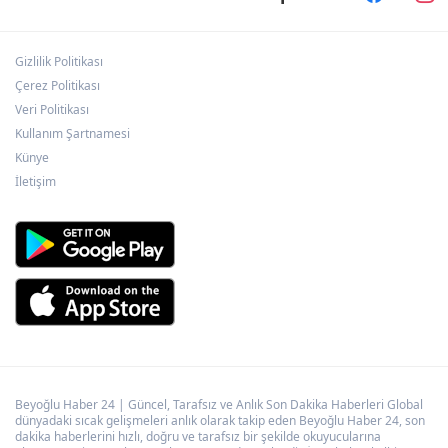
Gizlilik Politikası
Türkiye Kültür Yolu ikinci kez Malatya'dan
geçecek
Çerez Politikası
Veri Politikası
Kullanım Şartnamesi
Doğu Anadolu'nun Şifa Merkezi... Pasinler
Termal Tesisleri yerli ve yabancı turistleri
Künye
ağırlıyor
İletişim
Beyoğlu Haber 24 | Güncel, Tarafsız ve Anlık Son Dakika Haberleri Global
dünyadaki sıcak gelişmeleri anlık olarak takip eden Beyoğlu Haber 24, son
dakika haberlerini hızlı, doğru ve tarafsız bir şekilde okuyucularına