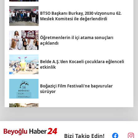
BTSO Başkanı Burkay, 2030 vizyonunu 62.
Meslek Komitesi ile değerlendirdi
Öğretmenlerin il içi atama sonuçları
açıklandı
Belde A.Ş.’den Kocaeli çocuklara eğlenceli
etkinlik
Boğaziçi Film Festivali'ne başvurular
sürüyor
Sokakta neler konuşuluyor? Kemal
Kılıçdaroğlu mu, Özgür Özel mi?
Bizi Takip Edin!
Ordu’da uluslararası bisiklet heyecanı