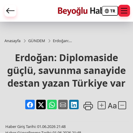
TR
Anasayfa
GÜNDEM
Erdoğan:
Diplomaside
güçlü,
Erdoğan: Diplomaside
savunma
sanayide
güçlü, savunma sanayide
destan
yazan
Türkiye var
destan yazan Türkiye var
Haber Giriş Tarihi: 01.06.2026 21:48
Haber Güncellenme Tarihi: 01.06.2026 21:48