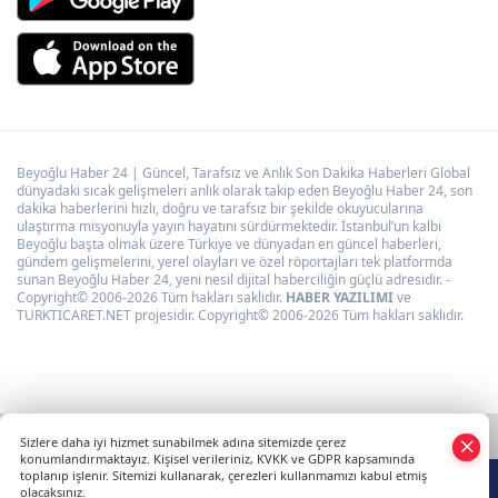
Beyoğlu Haber 24 | Güncel, Tarafsız ve Anlık Son Dakika Haberleri Global
dünyadaki sıcak gelişmeleri anlık olarak takip eden Beyoğlu Haber 24, son
dakika haberlerini hızlı, doğru ve tarafsız bir şekilde okuyucularına
ulaştırma misyonuyla yayın hayatını sürdürmektedir. İstanbul’un kalbi
Beyoğlu başta olmak üzere Türkiye ve dünyadan en güncel haberleri,
gündem gelişmelerini, yerel olayları ve özel röportajları tek platformda
sunan Beyoğlu Haber 24, yeni nesil dijital haberciliğin güçlü adresidir. -
Copyright© 2006-2026 Tüm hakları saklıdır.
HABER YAZILIMI
ve
TURKTICARET.NET projesidir. Copyright© 2006-2026 Tüm hakları saklıdır.
Sizlere daha iyi hizmet sunabilmek adına sitemizde çerez
konumlandırmaktayız. Kişisel verileriniz, KVKK ve GDPR kapsamında
toplanıp işlenir. Sitemizi kullanarak, çerezleri kullanmamızı kabul etmiş
olacaksınız.