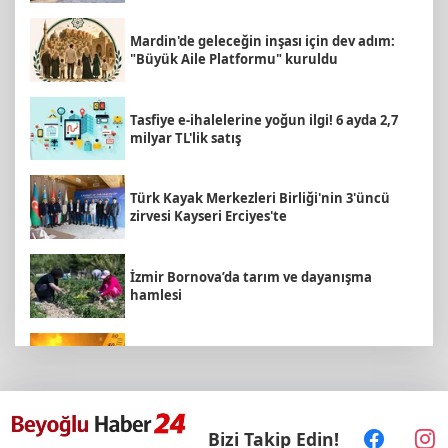
Mardin'de geleceğin inşası için dev adım:
"Büyük Aile Platformu" kuruldu
Tasfiye e-ihalelerine yoğun ilgi! 6 ayda 2,7
milyar TL'lik satış
Türk Kayak Merkezleri Birliği'nin 3'üncü
zirvesi Kayseri Erciyes'te
İzmir Bornova’da tarım ve dayanışma
hamlesi
Bugün yurt genelinde hava nasıl olacak?
Bizi Takip Edin!
Kayseri Talas'a yeni müze geliyor