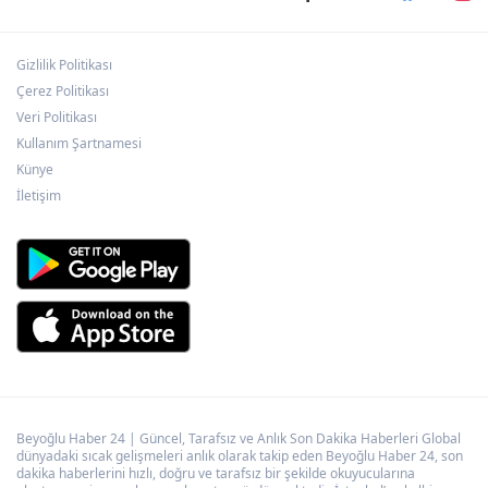
Gizlilik Politikası
Konya’da Lise Medeniyet Akademisi
yükseliyor
Çerez Politikası
Veri Politikası
Kullanım Şartnamesi
Kayseri Büyükşehir'den suyun geleceğine
Künye
yatırım
İletişim
Beyoğlu Haber 24 | Güncel, Tarafsız ve Anlık Son Dakika Haberleri Global
dünyadaki sıcak gelişmeleri anlık olarak takip eden Beyoğlu Haber 24, son
dakika haberlerini hızlı, doğru ve tarafsız bir şekilde okuyucularına