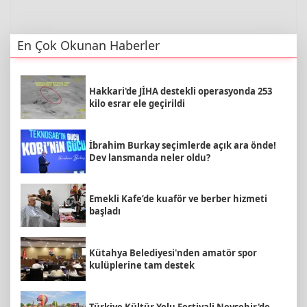
En Çok Okunan Haberler
Hakkari'de JİHA destekli operasyonda 253
kilo esrar ele geçirildi
İbrahim Burkay seçimlerde açık ara önde!
Dev lansmanda neler oldu?
Emekli Kafe’de kuaför ve berber hizmeti
başladı
Kütahya Belediyesi'nden amatör spor
kulüplerine tam destek
Türkiye Kültür Yolu Festivali Nevşehir'de