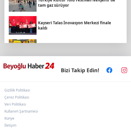
tam gaz sürüyor
Kayseri Talas İnovasyon Merkezi finale
kaldı
İstanbul Maltepe’de çocuklar kitapların
renkli dünyasında
Nevşehir Kültür Yolu'nda etkinlikler
Bizi Takip Edin!
peşpeşe yapıldı
Gizlilik Politikası
Bursa Tabip Odası: Hekimlik 5 dakikaya
sığmaz
Çerez Politikası
Veri Politikası
Kullanım Şartnamesi
Eyüpsultan Meydanı yenileniyor... İlk taşı
Künye
Nuri Aslan koydu
İletişim