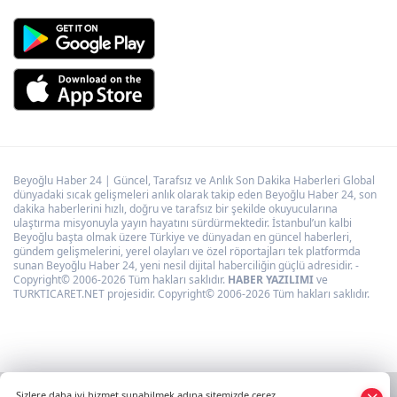
Beyoğlu Haber 24 | Güncel, Tarafsız ve Anlık Son Dakika Haberleri Global
dünyadaki sıcak gelişmeleri anlık olarak takip eden Beyoğlu Haber 24, son
dakika haberlerini hızlı, doğru ve tarafsız bir şekilde okuyucularına
ulaştırma misyonuyla yayın hayatını sürdürmektedir. İstanbul’un kalbi
Beyoğlu başta olmak üzere Türkiye ve dünyadan en güncel haberleri,
gündem gelişmelerini, yerel olayları ve özel röportajları tek platformda
sunan Beyoğlu Haber 24, yeni nesil dijital haberciliğin güçlü adresidir. -
Copyright© 2006-2026 Tüm hakları saklıdır.
HABER YAZILIMI
ve
TURKTICARET.NET projesidir. Copyright© 2006-2026 Tüm hakları saklıdır.
Sizlere daha iyi hizmet sunabilmek adına sitemizde çerez