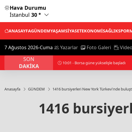
Hava Durumu
İstanbul
30 °
ANASAYFA
GÜNDEM
YAŞAM
SİYASET
EKONOMİ
SAĞLIK
SPOR
7 Ağustos 2026-Cuma
Yazarlar
Foto Galeri
Video
SON
10:06 - Merkez Bankası, yılın 3'üncü En
DAKİKA
Anasayfa
GÜNDEM
1416 bursiyerleri New York Türkevi'nde buluş
1416 bursiyer