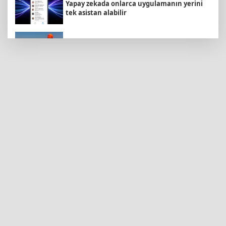
Yapay zekada onlarca uygulamanın yerini
tek asistan alabilir
Marmara Adası açıklarında arızalanan
tekne kurtarıldı
İzmit Belediyesi'nden Ruhsat Müdürlüğü
iddialarına açıklama
İstanbul Beylikdüzü’nde yaz spor kursları
devam ediyor
Konya Selçuklu'da Başkan
Pekyatırmacı'dan esnaf ziyareti