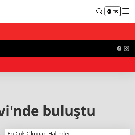
TR
09:
vi'nde buluştu
En Çok Okunan Haberler