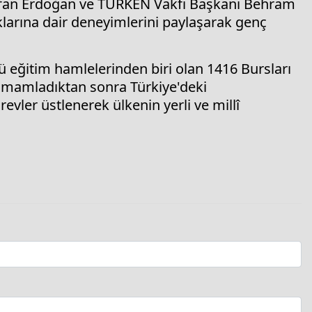
 İrfan Erdoğan ve TÜRKEN Vakfı Başkanı Behram
klarına dair deneyimlerini paylaşarak genç
ü eğitim hamlelerinden biri olan 1416 Bursları
tamamladıktan sonra Türkiye'deki
evler üstlenerek ülkenin yerli ve millî