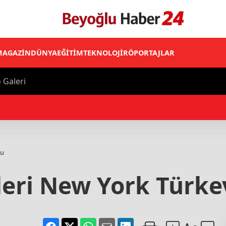
MAGAZİN
DÜNYA
EĞİTİM
TEKNOLOJİ
RÖPORTAJLAR
 Galeri
flasyon Raporunu 13 Ağustos'ta İstanbul'da açıklayacak
tu
leri New York Türke