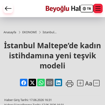
TR
Anasayfa
EKONOMİ
İstanbul
Maltepe’de
kadın
İstanbul Maltepe’de kadın
istihdamına
yeni teşvik
istihdamına yeni teşvik
modeli
modeli
Haber Giriş Tarihi: 17.06.2026 16:31
Haber Güncellenme Tarihi: 17.06.2026 16:31