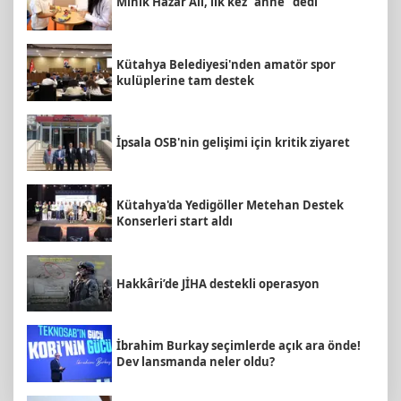
Minik Hazar Ali, ilk kez “anne” dedi
Kütahya Belediyesi'nden amatör spor
kulüplerine tam destek
İpsala OSB'nin gelişimi için kritik ziyaret
Kütahya'da Yedigöller Metehan Destek
Konserleri start aldı
Hakkâri’de JİHA destekli operasyon
İbrahim Burkay seçimlerde açık ara önde!
Dev lansmanda neler oldu?