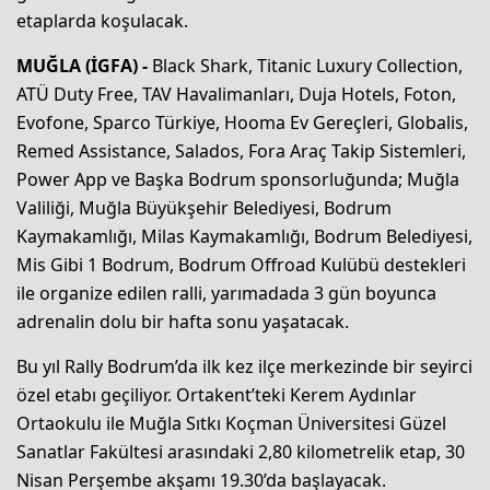
etaplarda koşulacak.
MUĞLA (İGFA) -
Black Shark, Titanic Luxury Collection,
ATÜ Duty Free, TAV Havalimanları, Duja Hotels, Foton,
Evofone, Sparco Türkiye, Hooma Ev Gereçleri, Globalis,
Remed Assistance, Salados, Fora Araç Takip Sistemleri,
Power App ve Başka Bodrum sponsorluğunda; Muğla
Valiliği, Muğla Büyükşehir Belediyesi, Bodrum
Kaymakamlığı, Milas Kaymakamlığı, Bodrum Belediyesi,
Mis Gibi 1 Bodrum, Bodrum Offroad Kulübü destekleri
ile organize edilen ralli, yarımadada 3 gün boyunca
adrenalin dolu bir hafta sonu yaşatacak.
Bu yıl Rally Bodrum’da ilk kez ilçe merkezinde bir seyirci
özel etabı geçiliyor. Ortakent’teki Kerem Aydınlar
Ortaokulu ile Muğla Sıtkı Koçman Üniversitesi Güzel
Sanatlar Fakültesi arasındaki 2,80 kilometrelik etap, 30
Nisan Perşembe akşamı 19.30’da başlayacak.