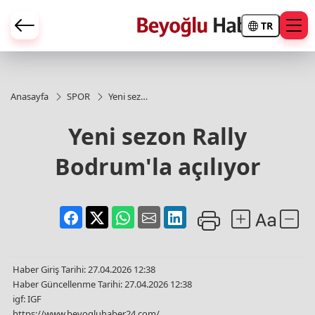
TR
Anasayfa
SPOR
Yeni sezon
Rally
Bodrum'la
Yeni sezon Rally
açılıyor
Bodrum'la açılıyor
Haber Giriş Tarihi: 27.04.2026 12:38
Haber Güncellenme Tarihi: 27.04.2026 12:38
igf: IGF
https://www.beyogluhaber24.com/