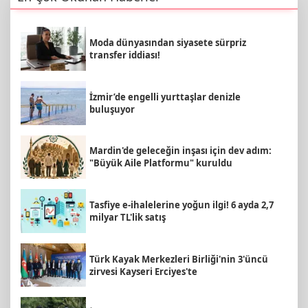
Moda dünyasından siyasete sürpriz
transfer iddiası!
İzmir’de engelli yurttaşlar denizle
buluşuyor
Mardin'de geleceğin inşası için dev adım:
"Büyük Aile Platformu" kuruldu
Tasfiye e-ihalelerine yoğun ilgi! 6 ayda 2,7
milyar TL'lik satış
Türk Kayak Merkezleri Birliği'nin 3'üncü
zirvesi Kayseri Erciyes'te