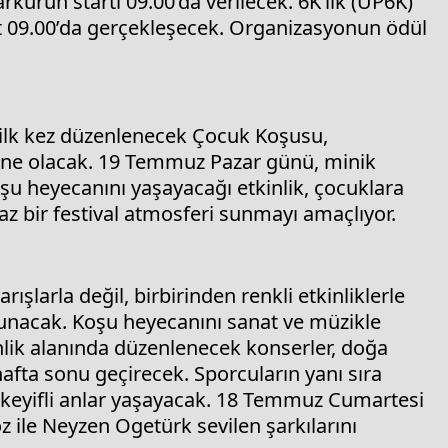
rkurun startı 09.00’da verilecek. 6K’lık (UP6K)
t 09.00’da gerçekleşecek. Organizasyonun ödül
 ilk kez düzenlenecek Çocuk Koşusu,
ahne olacak. 19 Temmuz Pazar günü, minik
şu heyecanını yaşayacağı etkinlik, çocuklara
az bir festival atmosferi sunmayı amaçlıyor.
ışlarla değil, birbirinden renkli etkinliklerle
 sunacak. Koşu heyecanını sanat ve müzikle
nlik alanında düzenlenecek konserler, doğa
r hafta sonu geçirecek. Sporcuların yanı sıra
a keyifli anlar yaşayacak. 18 Temmuz Cumartesi
 ile Neyzen Ogetürk sevilen şarkılarını