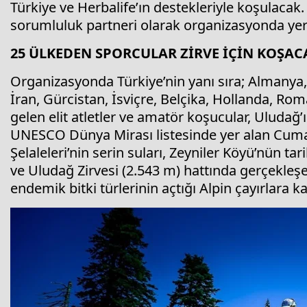
Türkiye ve Herbalife’ın destekleriyle koşulaca
sorumluluk partneri olarak organizasyonda yer
25 ÜLKEDEN SPORCULAR ZİRVE İÇİN KOŞAC
Organizasyonda Türkiye’nin yanı sıra; Almanya, 
İran, Gürcistan, İsviçre, Belçika, Hollanda, Ro
gelen elit atletler ve amatör koşucular, Uludağ
UNESCO Dünya Mirası listesinde yer alan Cumalı
Şelaleleri’nin serin suları, Zeyniler Köyü’nün ta
ve Uludağ Zirvesi (2.543 m) hattında gerçekleş
endemik bitki türlerinin açtığı Alpin çayırlara