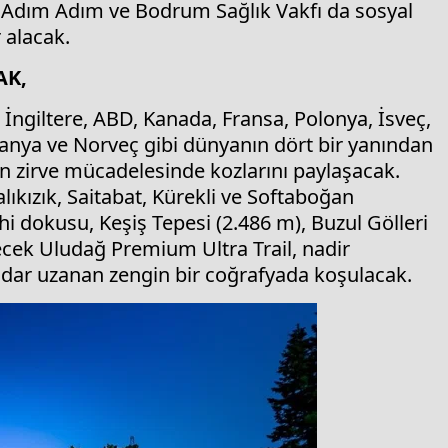
k. Adım Adım ve Bodrum Sağlık Vakfı da sosyal
 alacak.
AK,
İngiltere, ABD, Kanada, Fransa, Polonya, İsveç,
manya ve Norveç gibi dünyanın dört bir yanından
’ın zirve mücadelesinde kozlarını paylaşacak.
kızık, Saitabat, Kürekli ve Softaboğan
rihi dokusu, Keşiş Tepesi (2.486 m), Buzul Gölleri
ecek Uludağ Premium Ultra Trail, nadir
 kadar uzanan zengin bir coğrafyada koşulacak.