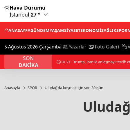
Hava Durumu
İstanbul
27 °
ANASAYFA
GÜNDEM
YAŞAM
SİYASET
EKONOMİ
SAĞLIK
SPOR
5 Ağustos 2026-Çarşamba
Yazarlar
Foto Galeri
V
SON
00:01 - Filistin topraklarını gasbeden İsrai
DAKİKA
Anasayfa
SPOR
Uludağ’da koşmak için son 30 gün
Uludağ