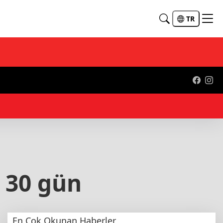
TR
21:
 30 gün
En Çok Okunan Haberler