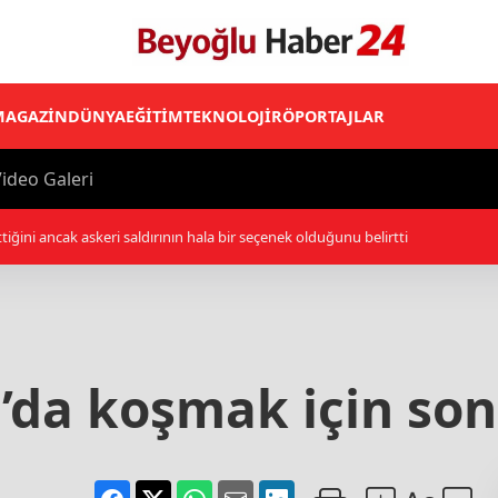
MAGAZİN
DÜNYA
EĞİTİM
TEKNOLOJİ
RÖPORTAJLAR
ideo Galeri
lliler, işgal altındaki Batı Şeria’daki saldırılarını sürdürdü
’da koşmak için son