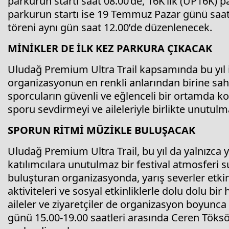
parkurun startı saat 08.00’de, 16K’lık (UP16K) pa
parkurun startı ise 19 Temmuz Pazar günü saa
töreni aynı gün saat 12.00’de düzenlenecek.
MİNİKLER DE İLK KEZ PARKURA ÇIKACAK
Uludağ Premium Ultra Trail kapsamında bu yıl
organizasyonun en renkli anlarından birine s
sporcuların güvenli ve eğlenceli bir ortamda ko
sporu sevdirmeyi ve aileleriyle birlikte unutulm
SPORUN RİTMİ MÜZİKLE BULUŞACAK
Uludağ Premium Ultra Trail, bu yıl da yalnızca yar
katılımcılara unutulmaz bir festival atmosferi
buluşturan organizasyonda, yarış severler etki
aktiviteleri ve sosyal etkinliklerle dolu dolu bi
aileler ve ziyaretçiler de organizasyon boyunc
günü 15.00-19.00 saatleri arasında Ceren Töksöz