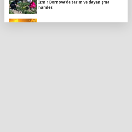
İzmir Bornova’da tarım ve dayanışma
hamlesi
Bugün yurt genelinde hava nasıl olacak?
Kayseri Talas'a yeni müze geliyor
Konya’da Lise Medeniyet Akademisi
yükseliyor
Kayseri Büyükşehir'den suyun geleceğine
yatırım