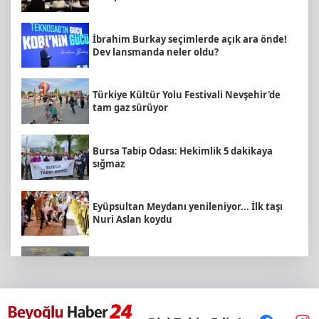
İbrahim Burkay seçimlerde açık ara önde!
Dev lansmanda neler oldu?
Türkiye Kültür Yolu Festivali Nevşehir'de
tam gaz sürüyor
Bursa Tabip Odası: Hekimlik 5 dakikaya
sığmaz
Eyüpsultan Meydanı yenileniyor... İlk taşı
Nuri Aslan koydu
Hakkâri’de JİHA destekli operasyon
Keşan'da 177 milyon liralık yeni Hükümet