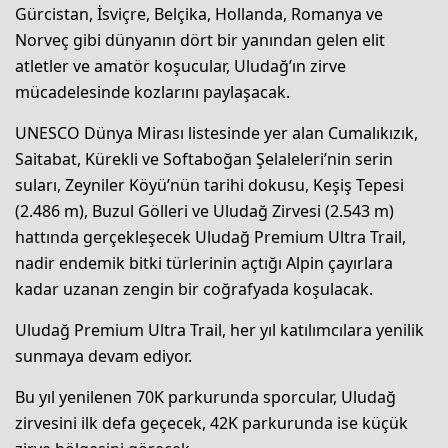
Gürcistan, İsviçre, Belçika, Hollanda, Romanya ve
Norveç gibi dünyanın dört bir yanından gelen elit
atletler ve amatör koşucular, Uludağ’ın zirve
mücadelesinde kozlarını paylaşacak.
UNESCO Dünya Mirası listesinde yer alan Cumalıkızık,
Saitabat, Kürekli ve Softaboğan Şelaleleri’nin serin
suları, Zeyniler Köyü’nün tarihi dokusu, Keşiş Tepesi
(2.486 m), Buzul Gölleri ve Uludağ Zirvesi (2.543 m)
hattında gerçekleşecek Uludağ Premium Ultra Trail,
nadir endemik bitki türlerinin açtığı Alpin çayırlara
kadar uzanan zengin bir coğrafyada koşulacak.
Uludağ Premium Ultra Trail, her yıl katılımcılara yenilik
sunmaya devam ediyor.
Bu yıl yenilenen 70K parkurunda sporcular, Uludağ
zirvesini ilk defa geçecek, 42K parkurunda ise küçük