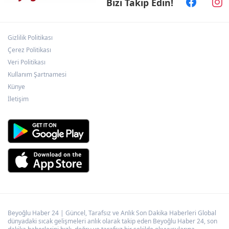
Bizi Takip Edin!
Konağı'nın temeli atıldı
Gizlilik Politikası
Kütahya'da Yedigöller Metehan Destek
Konserleri start aldı
Çerez Politikası
Veri Politikası
Kullanım Şartnamesi
İstanbul Maltepe’de çocuklar kitapların
Künye
renkli dünyasında
İletişim
Beyoğlu Haber 24 | Güncel, Tarafsız ve Anlık Son Dakika Haberleri Global
dünyadaki sıcak gelişmeleri anlık olarak takip eden Beyoğlu Haber 24, son