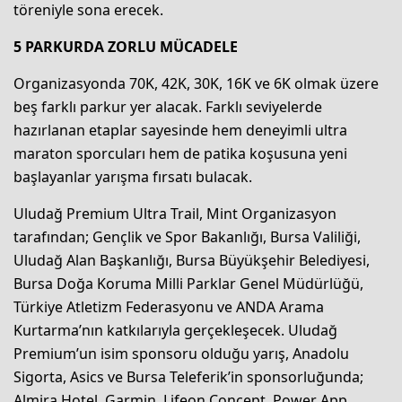
töreniyle sona erecek.
5 PARKURDA ZORLU MÜCADELE
Organizasyonda 70K, 42K, 30K, 16K ve 6K olmak üzere
beş farklı parkur yer alacak. Farklı seviyelerde
hazırlanan etaplar sayesinde hem deneyimli ultra
maraton sporcuları hem de patika koşusuna yeni
başlayanlar yarışma fırsatı bulacak.
Uludağ Premium Ultra Trail, Mint Organizasyon
tarafından; Gençlik ve Spor Bakanlığı, Bursa Valiliği,
Uludağ Alan Başkanlığı, Bursa Büyükşehir Belediyesi,
Bursa Doğa Koruma Milli Parklar Genel Müdürlüğü,
Türkiye Atletizm Federasyonu ve ANDA Arama
Kurtarma’nın katkılarıyla gerçekleşecek. Uludağ
Premium’un isim sponsoru olduğu yarış, Anadolu
Sigorta, Asics ve Bursa Teleferik’in sponsorluğunda;
Almira Hotel, Garmin, Lifeon Concept, Power App,