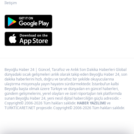
İletişim
Beyoğlu Haber 24 | Güncel, Tarafsız ve Anlık Son Dakika Haberleri Global
dünyadaki sıcak gelişmeleri anlık olarak takip eden Beyoğlu Haber 24, son
dakika haberlerini hızlı, doğru ve tarafsız bir şekilde okuyucularına
ulaştırma misyonuyla yayın hayatını sürdürmektedir. İstanbul’un kalbi
Beyoğlu başta olmak üzere Türkiye ve dünyadan en güncel haberleri,
gündem gelişmelerini, yerel olayları ve özel röportajları tek platformda
sunan Beyoğlu Haber 24, yeni nesil dijital haberciliğin güçlü adresidir. -
Copyright© 2006-2026 Tüm hakları saklıdır.
HABER YAZILIMI
ve
TURKTICARET.NET projesidir. Copyright© 2006-2026 Tüm hakları saklıdır.