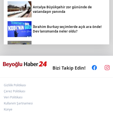
Antalya Büyükşehir zor gününde de
vatandaşın yanında
İbrahim Burkay seçimlerde açık ara önde!
Dev lansmanda neler oldu?
Hakkâri’de JİHA destekli operasyon
Kütahya'da Yedigöller Metehan Destek
Bizi Takip Edin!
Konserleri start aldı
Gizlilik Politikası
KARBEM’den LGS’de yüzde 95,7 başarı
Çerez Politikası
Veri Politikası
Kullanım Şartnamesi
Emekli Kafe’de kuaför ve berber hizmeti
Künye
başladı