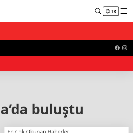
TR
sa’da buluştu
En Çok Okunan Haberler