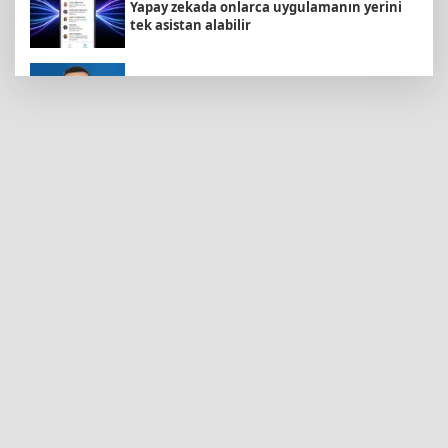
Yapay zekada onlarca uygulamanın yerini
tek asistan alabilir
BNP Paribas Cardif Türkiye'nin İç Denetim
Direktörü Mustafa Güneş oldu
Samsun’da Alaçam'a yeni yaşam alanı
kazandırıldı
Adalet Bakanı Gürlek: Behçet Oktay'ın
şüpheli ölümü yeniden kapsamlı şekilde
incelenecek
71 ilde dev narkotik operasyonu: 844
tutuklama