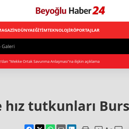
MAGAZİN
DÜNYA
EĞİTİM
TEKNOLOJİ
RÖPORTAJLAR
 Galeri
ketlerine yeni düzenleme
 hız tutkunları Bur