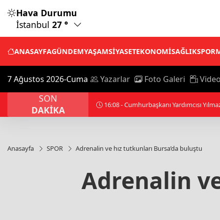
Hava Durumu
İstanbul
27 °
ANASAYFA
GÜNDEM
YAŞAM
SİYASET
EKONOMİ
SAĞLIK
SPOR
7 Ağustos 2026-Cuma
Yazarlar
Foto Galeri
Video
SON
16:37 - BDDK'den tasarruf finansman şir
DAKİKA
Anasayfa
SPOR
Adrenalin ve hız tutkunları Bursa’da buluştu
Adrenalin ve