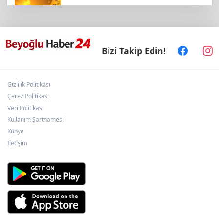
Bugün yurt genelinde hava nasıl olacak?
Bizi Takip Edin!
Kayseri Talas'a yeni müze geliyor
Gizlilik Politikası
Konya’da Lise Medeniyet Akademisi
yükseliyor
Çerez Politikası
Veri Politikası
Kullanım Şartnamesi
Kayseri Büyükşehir'den suyun geleceğine
Künye
yatırım
İletişim