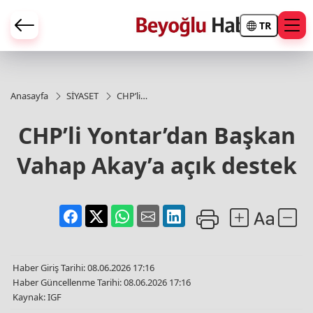
TR
Anasayfa
SİYASET
CHP’li
Yontar’dan
Başkan
CHP’li Yontar’dan Başkan
Vahap
Akay’a açık
Vahap Akay’a açık destek
destek
Haber Giriş Tarihi: 08.06.2026 17:16
Haber Güncellenme Tarihi: 08.06.2026 17:16
Kaynak: IGF