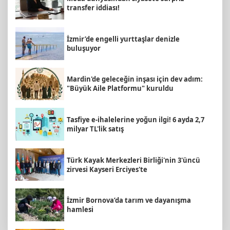
transfer iddiası!
İzmir’de engelli yurttaşlar denizle
buluşuyor
Mardin'de geleceğin inşası için dev adım:
"Büyük Aile Platformu" kuruldu
Tasfiye e-ihalelerine yoğun ilgi! 6 ayda 2,7
milyar TL'lik satış
Türk Kayak Merkezleri Birliği'nin 3'üncü
zirvesi Kayseri Erciyes'te
İzmir Bornova’da tarım ve dayanışma
hamlesi