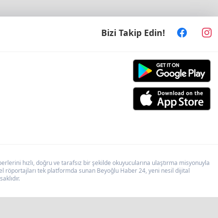
Bizi Takip Edin!
lerini hızlı, doğru ve tarafsız bir şekilde okuyucularına ulaştırma misyonuyla
 röportajları tek platformda sunan Beyoğlu Haber 24, yeni nesil dijital
aklıdır.