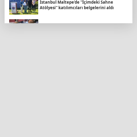
İstanbul Maltepe'de ''İçimdeki Sahne
Atölyesi'' katılımcıları belgelerini aldı
Ankara'da uyuşturucu ve fuhuş 8 gözaltı
Konya'da Bisiklet Festivali heyecanı başladı
“Kocaeli Müze” yeni web sitesiyle yayında
"Casperlar" suç örgütüne dev operasyon!
151 şüpheli hakkında dava açıldı