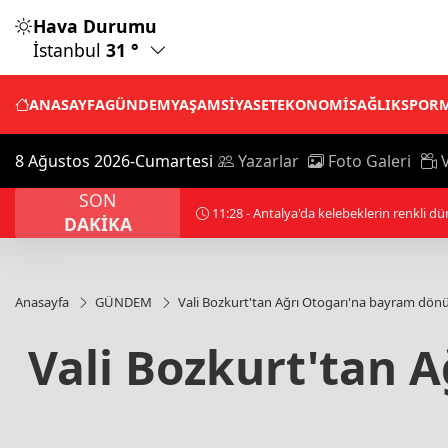
Hava Durumu
İstanbul
31 °
ANASAYFA
GÜNDEM
YAŞAM
SİYASET
EKONOMİ
SAĞLIK
SPOR
8 Ağustos 2026-Cumartesi
Yazarlar
Foto Galeri
V
SON
11:28 - Antalya'da kelebeklerin renkli dün
DAKİKA
Anasayfa
GÜNDEM
Vali Bozkurt'tan Ağrı Otogarı'na bayram dönü
Vali Bozkurt'tan 