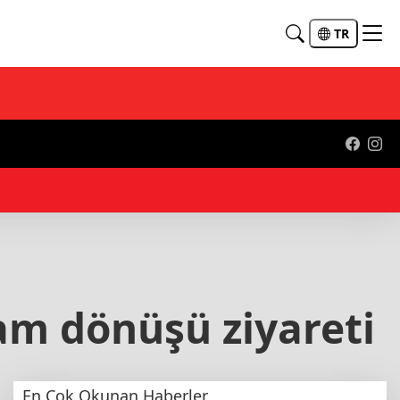
TR
12:
am dönüşü ziyareti
En Çok Okunan Haberler