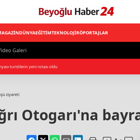
MAGAZİN
DÜNYA
EĞİTİM
TEKNOLOJİ
RÖPORTAJLAR
ideo Galeri
yası turistlerin yeni rotası oldu
şü ziyareti
Ağrı Otogarı'na bayr