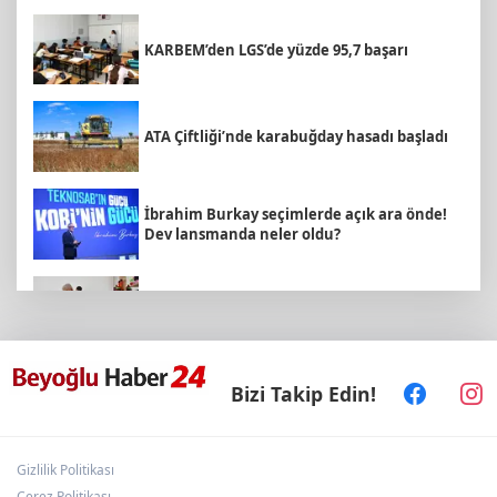
KARBEM’den LGS’de yüzde 95,7 başarı
ATA Çiftliği’nde karabuğday hasadı başladı
İbrahim Burkay seçimlerde açık ara önde!
Dev lansmanda neler oldu?
Emekli Kafe’de kuaför ve berber hizmeti
başladı
Bizi Takip Edin!
Arbil Akın kadın muhtarlarla buluştu
Gizlilik Politikası
Kütahya'da Yedigöller Metehan Destek
Konserleri start aldı
Çerez Politikası