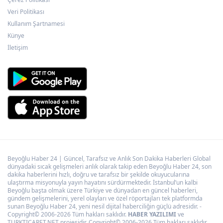
Veri Politikası
Kullanım Şartnamesi
Hakkâri’de JİHA destekli operasyon
Künye
İletişim
Beyoğlu Haber 24 | Güncel, Tarafsız ve Anlık Son Dakika Haberleri Global
dünyadaki sıcak gelişmeleri anlık olarak takip eden Beyoğlu Haber 24, son
dakika haberlerini hızlı, doğru ve tarafsız bir şekilde okuyucularına
ulaştırma misyonuyla yayın hayatını sürdürmektedir. İstanbul’un kalbi
Beyoğlu başta olmak üzere Türkiye ve dünyadan en güncel haberleri,
gündem gelişmelerini, yerel olayları ve özel röportajları tek platformda
sunan Beyoğlu Haber 24, yeni nesil dijital haberciliğin güçlü adresidir. -
Copyright© 2006-2026 Tüm hakları saklıdır.
HABER YAZILIMI
ve
TURKTICARET.NET projesidir. Copyright© 2006-2026 Tüm hakları saklıdır.