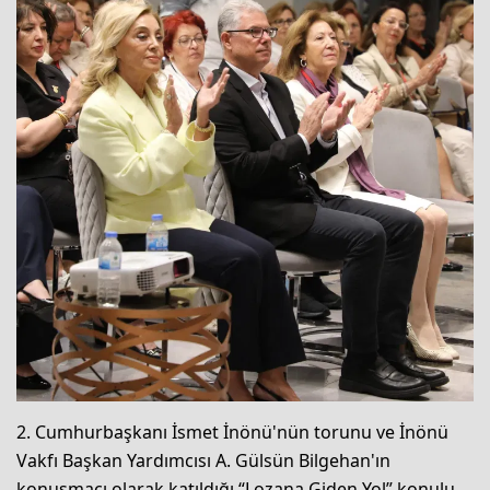
2. Cumhurbaşkanı İsmet İnönü'nün torunu ve İnönü
Vakfı Başkan Yardımcısı A. Gülsün Bilgehan'ın
konuşmacı olarak katıldığı “Lozana Giden Yol” konulu