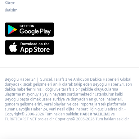
Künye
Nuri Aslan koydu
İletişim
Beyoğlu Haber 24 | Güncel, Tarafsız ve Anlık Son Dakika Haberleri Global
dünyadaki sıcak gelişmeleri anlık olarak takip eden Beyoğlu Haber 24, son
dakika haberlerini hızlı, doğru ve tarafsız bir şekilde okuyucularına
ulaştırma misyonuyla yayın hayatını sürdürmektedir. İstanbul’un kalbi
Beyoğlu başta olmak üzere Türkiye ve dünyadan en güncel haberleri,
gündem gelişmelerini, yerel olayları ve özel röportajları tek platformda
sunan Beyoğlu Haber 24, yeni nesil dijital haberciliğin güçlü adresidir. -
Copyright© 2006-2026 Tüm hakları saklıdır.
HABER YAZILIMI
ve
TURKTICARET.NET projesidir. Copyright© 2006-2026 Tüm hakları saklıdır.