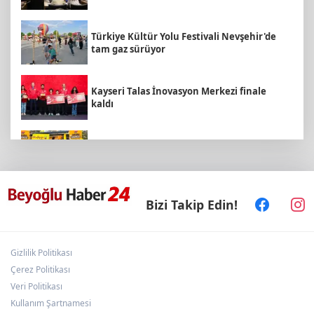
Türkiye Kültür Yolu Festivali Nevşehir'de
tam gaz sürüyor
Kayseri Talas İnovasyon Merkezi finale
kaldı
İstanbul Maltepe’de çocuklar kitapların
renkli dünyasında
Nevşehir Kültür Yolu'nda etkinlikler
Bizi Takip Edin!
peşpeşe yapıldı
Gizlilik Politikası
Bursa Tabip Odası: Hekimlik 5 dakikaya
sığmaz
Çerez Politikası
Veri Politikası
Kullanım Şartnamesi
Eyüpsultan Meydanı yenileniyor... İlk taşı