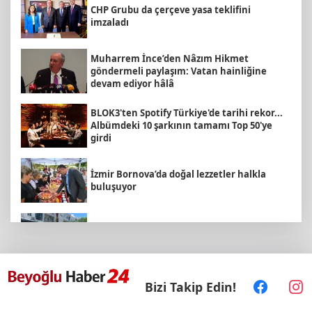
CHP Grubu da çerçeve yasa teklifini
imzaladı
Muharrem İnce’den Nâzım Hikmet
göndermeli paylaşım: Vatan hainliğine
devam ediyor hâlâ
BLOK3'ten Spotify Türkiye'de tarihi rekor...
Albümdeki 10 şarkının tamamı Top 50'ye
girdi
İzmir Bornova’da doğal lezzetler halkla
buluşuyor
Antalya Büyükşehir’den Kemer’e çevre
düzenleme
“Bu Kampta Hayat Var” projesi özel
Bizi Takip Edin!
bireylere yaz tatili sunuyor