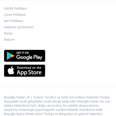
Gizlilik Politikası
'Terörsüz Türkiye' kanun teklifi TBMM'ye
sunuldu
Çerez Politikası
Veri Politikası
Kullanım Şartnamesi
Bursa Nilüfer Belediyesi’nden kırtasiye
Künye
desteği
İletişim
Beyoğlu Haber 24 | Güncel, Tarafsız ve Anlık Son Dakika Haberleri Global
dünyadaki sıcak gelişmeleri anlık olarak takip eden Beyoğlu Haber 24, son
dakika haberlerini hızlı, doğru ve tarafsız bir şekilde okuyucularına
ulaştırma misyonuyla yayın hayatını sürdürmektedir. İstanbul’un kalbi
Beyoğlu başta olmak üzere Türkiye ve dünyadan en güncel haberleri,