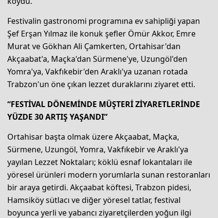
koydu.
Festivalin gastronomi programına ev sahipliği yapan
Şef Erşan Yılmaz ile konuk şefler Ömür Akkor, Emre
Murat ve Gökhan Ali Çamkerten, Ortahisar'dan
Akçaabat'a, Maçka'dan Sürmene'ye, Uzungöl'den
Yomra'ya, Vakfıkebir'den Araklı'ya uzanan rotada
Trabzon'un öne çıkan lezzet duraklarını ziyaret etti.
“FESTİVAL DÖNEMİNDE MÜŞTERİ ZİYARETLERİNDE
YÜZDE 30 ARTIŞ YAŞANDI”
Ortahisar başta olmak üzere Akçaabat, Maçka,
Sürmene, Uzungöl, Yomra, Vakfıkebir ve Araklı'ya
yayılan Lezzet Noktaları; köklü esnaf lokantaları ile
yöresel ürünleri modern yorumlarla sunan restoranları
bir araya getirdi. Akçaabat köftesi, Trabzon pidesi,
Hamsiköy sütlacı ve diğer yöresel tatlar, festival
boyunca yerli ve yabancı ziyaretçilerden yoğun ilgi