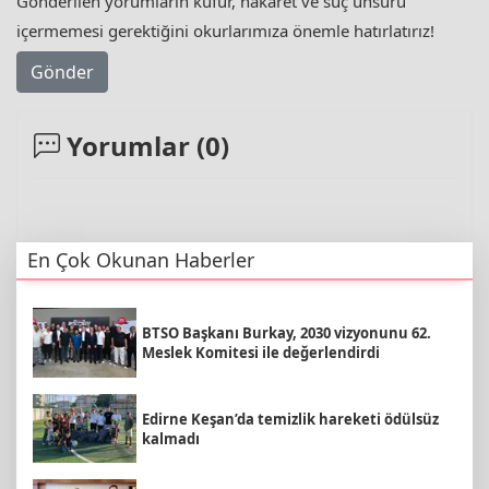
Gönderilen yorumların küfür, hakaret ve suç unsuru
içermemesi gerektiğini okurlarımıza önemle hatırlatırız!
Gönder
Yorumlar (
0
)
En Çok Okunan Haberler
BTSO Başkanı Burkay, 2030 vizyonunu 62.
Meslek Komitesi ile değerlendirdi
Edirne Keşan’da temizlik hareketi ödülsüz
kalmadı