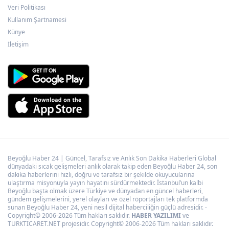
Veri Politikası
Kullanım Şartnamesi
Manisa’da üst geçide asansör kolaylığı
Künye
İletişim
Beyoğlu Haber 24 | Güncel, Tarafsız ve Anlık Son Dakika Haberleri Global
dünyadaki sıcak gelişmeleri anlık olarak takip eden Beyoğlu Haber 24, son
dakika haberlerini hızlı, doğru ve tarafsız bir şekilde okuyucularına
ulaştırma misyonuyla yayın hayatını sürdürmektedir. İstanbul’un kalbi
Beyoğlu başta olmak üzere Türkiye ve dünyadan en güncel haberleri,
gündem gelişmelerini, yerel olayları ve özel röportajları tek platformda
sunan Beyoğlu Haber 24, yeni nesil dijital haberciliğin güçlü adresidir. -
Copyright© 2006-2026 Tüm hakları saklıdır.
HABER YAZILIMI
ve
TURKTICARET.NET projesidir. Copyright© 2006-2026 Tüm hakları saklıdır.