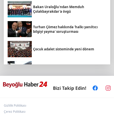
Bakan Uraloğlu'ndan Memduh
Çolakbayrakdar'a övgü
Turhan Çömez hakkında 'halkı yanıltıcı
bilgiyi yayma' soruşturması
Çocuk adalet sisteminde yeni dönem
Kayseri- Ankara hattı uyumlu çalışıyor
Filenin Sultanları, İzmirli çocuklara ilham
Bizi Takip Edin!
oluyor
Gizlilik Politikası
5 ilde kuvvetli yağış, Marmara ve Ege’de
rüzgar alarmı!
Çerez Politikası