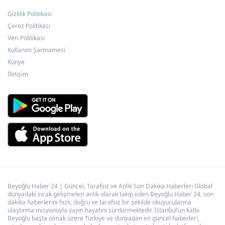
Gizlilik Politikası
İstanbul İtfaiyesi’nden yangın riskine karşı
videolu uyarı
Çerez Politikası
Veri Politikası
Kullanım Şartnamesi
Türkiye ile Vietnam arasında 'hava'da yeni
Künye
dönem... Sefer kapasitesi artırıldı
İletişim
Beyoğlu Haber 24 | Güncel, Tarafsız ve Anlık Son Dakika Haberleri Global
dünyadaki sıcak gelişmeleri anlık olarak takip eden Beyoğlu Haber 24, son
dakika haberlerini hızlı, doğru ve tarafsız bir şekilde okuyucularına
ulaştırma misyonuyla yayın hayatını sürdürmektedir. İstanbul’un kalbi
Beyoğlu başta olmak üzere Türkiye ve dünyadan en güncel haberleri,