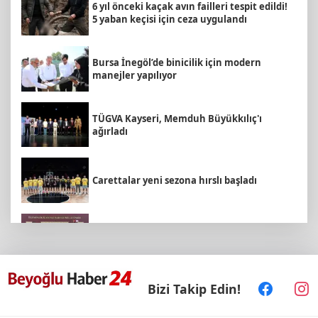
6 yıl önceki kaçak avın failleri tespit edildi!
5 yaban keçisi için ceza uygulandı
Bursa İnegöl’de binicilik için modern
manejler yapılıyor
TÜGVA Kayseri, Memduh Büyükkılıç'ı
ağırladı
Carettalar yeni sezona hırslı başladı
CHP Grup Başkanvekili Kılıç’tan
'silahsızlanma' vurgusu
Samsun’da Alaçam'a yeni yaşam alanı
Bizi Takip Edin!
kazandırıldı