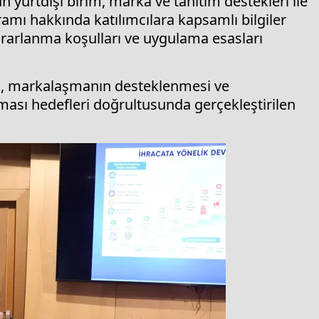
 yurtdışı birim, marka ve tanıtım destekleri ile
amı hakkında katılımcılara kapsamlı bilgiler
ararlanma koşulları ve uygulama esasları
sı, markalaşmanın desteklenmesi ve
ılması hedefleri doğrultusunda gerçekleştirilen