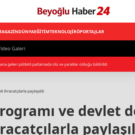
MAGAZİN
DÜNYA
EĞİTİM
TEKNOLOJİ
RÖPORTAJLAR
ideo Galeri
 ilk antrenmanına çıktı
 ihracatçılarla paylaşıldı
rogramı ve devlet de
racatçılarla paylaşı