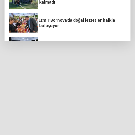
kalmadı
İzmir Bornova’da doğal lezzetler halkla
buluşuyor
Bursa Nilüfer'de Başkan Özdemir,
Esentepeliler’i dinledi
Malatya Büyükşehir’den Hekimhan’a dev
yatırım
Eskişehir Büyükşehir’den kırsal
mahallelere yol yatırımı
Ordu Perşembe’de mahalleler asfalt
konforuna kavuştu