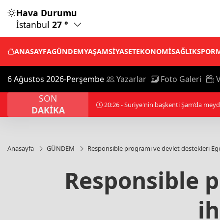
Hava Durumu
İstanbul
27 °
ANASAYFA
GÜNDEM
YAŞAM
SİYASET
EKONOMİ
SAĞLIK
SPOR
6 Ağustos 2026-Perşembe
Yazarlar
Foto Galeri
V
SON
20:33 - Muhammed Salah Trabzonspor'da
DAKİKA
Anasayfa
GÜNDEM
Responsible programı ve devlet destekleri Egeli
Responsible p
ih