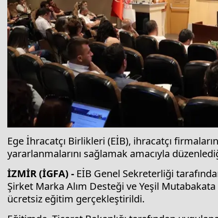
Ege İhracatçı Birlikleri (EİB), ihracatçı firmala
yararlanmalarını sağlamak amacıyla düzenledi
İZMİR (İGFA) -
EİB Genel Sekreterliği tarafında
Şirket Marka Alım Desteği ve Yeşil Mutabakat
ücretsiz eğitim gerçekleştirildi.