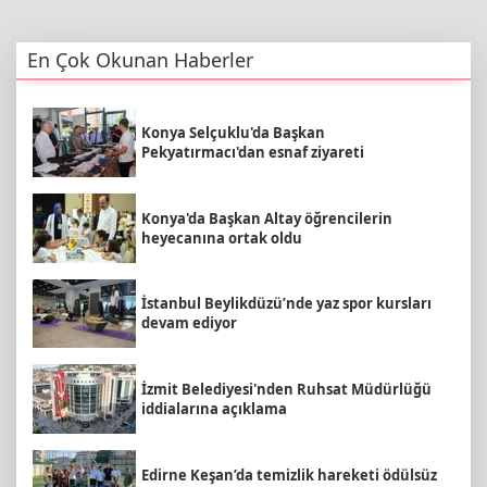
En Çok Okunan Haberler
Konya Selçuklu'da Başkan
Pekyatırmacı'dan esnaf ziyareti
Konya'da Başkan Altay öğrencilerin
heyecanına ortak oldu
İstanbul Beylikdüzü’nde yaz spor kursları
devam ediyor
İzmit Belediyesi'nden Ruhsat Müdürlüğü
iddialarına açıklama
Edirne Keşan’da temizlik hareketi ödülsüz