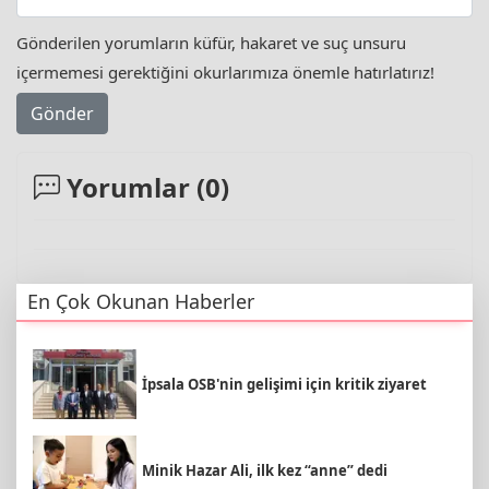
Gönderilen yorumların küfür, hakaret ve suç unsuru
içermemesi gerektiğini okurlarımıza önemle hatırlatırız!
Gönder
Yorumlar (
0
)
En Çok Okunan Haberler
İpsala OSB'nin gelişimi için kritik ziyaret
Minik Hazar Ali, ilk kez “anne” dedi