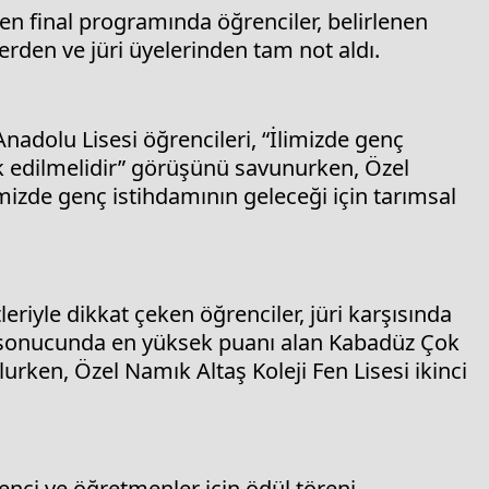
en final programında öğrenciler, belirlenen
lerden ve jüri üyelerinden tam not aldı.
adolu Lisesi öğrencileri, “İlimizde genç
ik edilmelidir” görüşünü savunurken, Özel
limizde genç istihdamının geleceği için tarımsal
tleriyle dikkat çeken öğrenciler, jüri karşısında
e sonucunda en yüksek puanı alan Kabadüz Çok
urken, Özel Namık Altaş Koleji Fen Lisesi ikinci
nci ve öğretmenler için ödül töreni