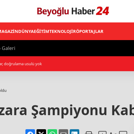
MAGAZİN
DÜNYA
EĞİTİM
TEKNOLOJİ
RÖPORTAJLAR
 Galeri
hester United'dan Celta Vigo'ya kiralandı
oldu
zara Şampiyonu Kab