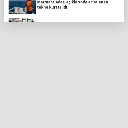
Marmara Adası açıklarında arızalanan
tekne kurtarıldı
Konya Selçuklu'da Başkan
Pekyatırmacı'dan esnaf ziyareti
İMES OSB geleceğin sanayisini inşa ediyor!
Sanayinin geleceği İMES OSB'de konuşuldu
6 yıl önceki kaçak avın failleri tespit edildi!
5 yaban keçisi için ceza uygulandı
İzmit Belediyesi'nden Ruhsat Müdürlüğü
iddialarına açıklama