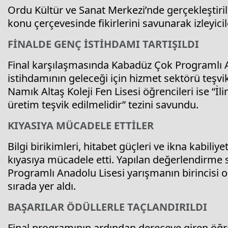
Ordu Kültür ve Sanat Merkezi’nde gerçekleştiril
konu çerçevesinde fikirlerini savunarak izleyici
FİNALDE GENÇ İSTİHDAMI TARTIŞILDI
Final karşılaşmasında Kabadüz Çok Programlı An
istihdamının geleceği için hizmet sektörü teşv
Namık Altaş Koleji Fen Lisesi öğrencileri ise “İ
üretim teşvik edilmelidir” tezini savundu.
KIYASIYA MÜCADELE ETTİLER
Bilgi birikimleri, hitabet güçleri ve ikna kabiliye
kıyasıya mücadele etti. Yapılan değerlendirm
Programlı Anadolu Lisesi yarışmanın birincisi ol
sırada yer aldı.
BAŞARILAR ÖDÜLLERLE TAÇLANDIRILDI
Final programının ardından dereceye giren öğre