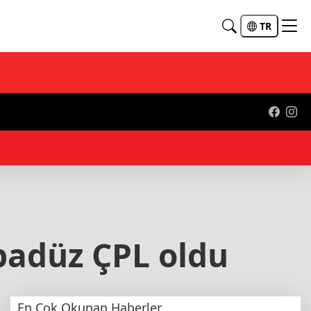
TR
11:
adüz ÇPL oldu
En Çok Okunan Haberler