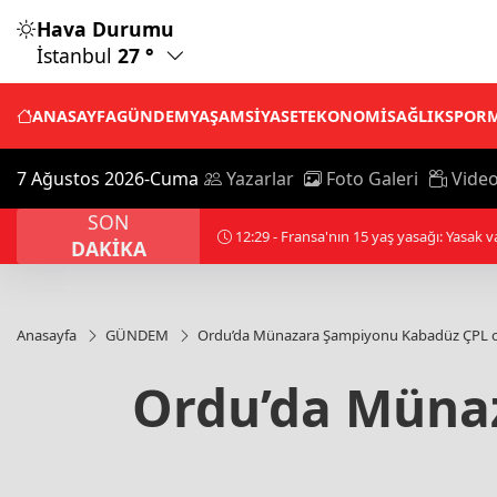
Hava Durumu
İstanbul
27 °
ANASAYFA
GÜNDEM
YAŞAM
SİYASET
EKONOMİ
SAĞLIK
SPOR
7 Ağustos 2026-Cuma
Yazarlar
Foto Galeri
Video
SON
12:30 - Milli kaleci Altay Bayındır, Manc
DAKİKA
Anasayfa
GÜNDEM
Ordu’da Münazara Şampiyonu Kabadüz ÇPL 
Ordu’da Müna