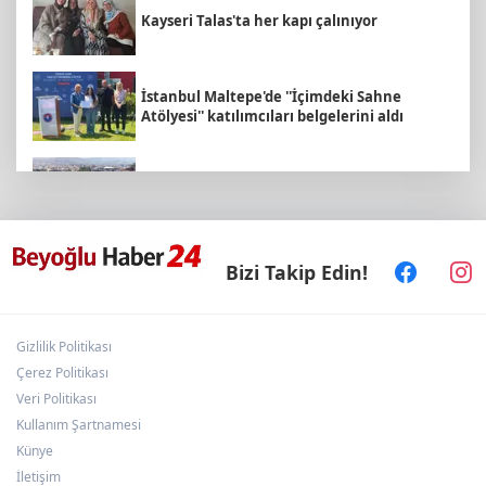
Kayseri Talas'ta her kapı çalınıyor
İstanbul Maltepe'de ''İçimdeki Sahne
Atölyesi'' katılımcıları belgelerini aldı
İzmir Körfezi'ne nefes aldıran operasyon...
Manda ve Bostanlı temizlendi
E-KİP’e Türkiye’nin Dijital Dönüşüm
Bizi Takip Edin!
Ödülü... Kamu kategorisinde zirvede
Gizlilik Politikası
TÜGVA Kayseri, Memduh Büyükkılıç'ı
ağırladı
Çerez Politikası
Veri Politikası
Kullanım Şartnamesi
KAYTUR'dan Kayserililere büyük hizmetler
Künye
İletişim