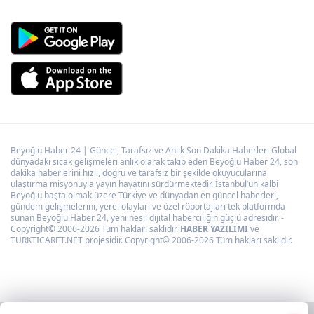
Beyoğlu Haber 24 | Güncel, Tarafsız ve Anlık Son Dakika Haberleri Global
dünyadaki sıcak gelişmeleri anlık olarak takip eden Beyoğlu Haber 24, son
dakika haberlerini hızlı, doğru ve tarafsız bir şekilde okuyucularına
ulaştırma misyonuyla yayın hayatını sürdürmektedir. İstanbul’un kalbi
Beyoğlu başta olmak üzere Türkiye ve dünyadan en güncel haberleri,
gündem gelişmelerini, yerel olayları ve özel röportajları tek platformda
sunan Beyoğlu Haber 24, yeni nesil dijital haberciliğin güçlü adresidir. -
Copyright© 2006-2026 Tüm hakları saklıdır.
HABER YAZILIMI
ve
TURKTICARET.NET projesidir. Copyright© 2006-2026 Tüm hakları saklıdır.