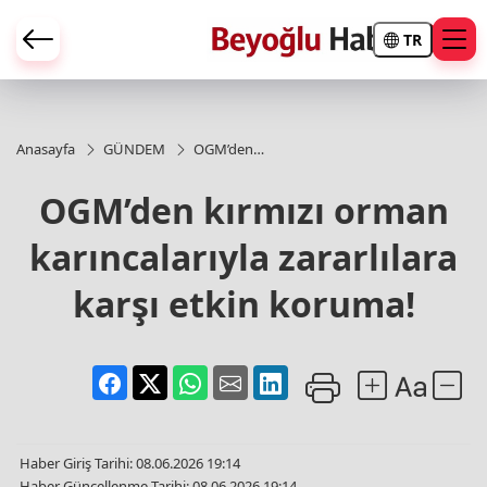
TR
Anasayfa
GÜNDEM
OGM’den
kırmızı
orman
OGM’den kırmızı orman
karıncalarıyla
zararlılara
karıncalarıyla zararlılara
karşı etkin
koruma!
karşı etkin koruma!
Haber Giriş Tarihi: 08.06.2026 19:14
Haber Güncellenme Tarihi: 08.06.2026 19:14