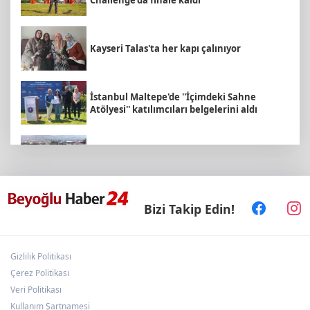
Challenge'da finale kaldı
Kayseri Talas'ta her kapı çalınıyor
İstanbul Maltepe'de ''İçimdeki Sahne
Atölyesi'' katılımcıları belgelerini aldı
İzmir Körfezi'ne nefes aldıran operasyon...
Manda ve Bostanlı temizlendi
E-KİP’e Türkiye’nin Dijital Dönüşüm
Bizi Takip Edin!
Ödülü... Kamu kategorisinde zirvede
Gizlilik Politikası
TÜGVA Kayseri, Memduh Büyükkılıç'ı
ağırladı
Çerez Politikası
Veri Politikası
Kullanım Şartnamesi