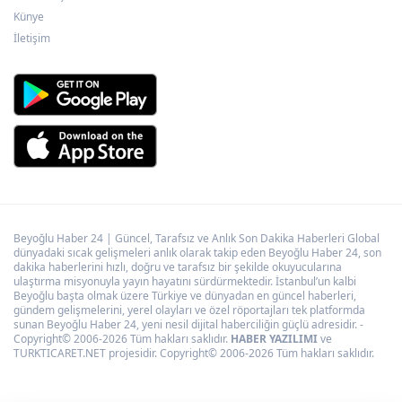
KAYTUR'dan Kayserililere büyük hizmetler
Künye
İletişim
Beyoğlu Haber 24 | Güncel, Tarafsız ve Anlık Son Dakika Haberleri Global
dünyadaki sıcak gelişmeleri anlık olarak takip eden Beyoğlu Haber 24, son
dakika haberlerini hızlı, doğru ve tarafsız bir şekilde okuyucularına
ulaştırma misyonuyla yayın hayatını sürdürmektedir. İstanbul’un kalbi
Beyoğlu başta olmak üzere Türkiye ve dünyadan en güncel haberleri,
gündem gelişmelerini, yerel olayları ve özel röportajları tek platformda
sunan Beyoğlu Haber 24, yeni nesil dijital haberciliğin güçlü adresidir. -
Copyright© 2006-2026 Tüm hakları saklıdır.
HABER YAZILIMI
ve
TURKTICARET.NET projesidir. Copyright© 2006-2026 Tüm hakları saklıdır.