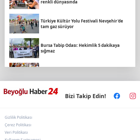
renkli dünyasında
Türkiye Kültür Yolu Festivali Nevşehir'de
tam gaz sürüyor
Bursa Tabip Odası: Hekimlik 5 dakikaya
sığmaz
Eyüpsultan Meydanı yenileniyor... İlk taşı
Nuri Aslan koydu
Kütahya'da Yedigöller Metehan Destek
Bizi Takip Edin!
Konserleri start aldı
Gizlilik Politikası
Keşan'da 177 milyon liralık yeni Hükümet
Konağı'nın temeli atıldı
Çerez Politikası
Veri Politikası
Kullanım Şartnamesi