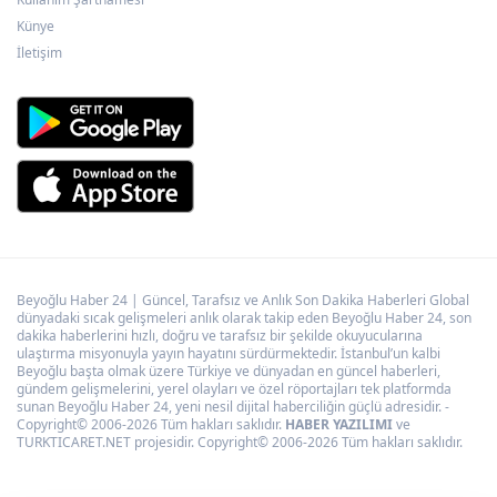
Kayseri Talas İnovasyon Merkezi finale
Künye
kaldı
İletişim
Beyoğlu Haber 24 | Güncel, Tarafsız ve Anlık Son Dakika Haberleri Global
dünyadaki sıcak gelişmeleri anlık olarak takip eden Beyoğlu Haber 24, son
dakika haberlerini hızlı, doğru ve tarafsız bir şekilde okuyucularına
ulaştırma misyonuyla yayın hayatını sürdürmektedir. İstanbul’un kalbi
Beyoğlu başta olmak üzere Türkiye ve dünyadan en güncel haberleri,
gündem gelişmelerini, yerel olayları ve özel röportajları tek platformda
sunan Beyoğlu Haber 24, yeni nesil dijital haberciliğin güçlü adresidir. -
Copyright© 2006-2026 Tüm hakları saklıdır.
HABER YAZILIMI
ve
TURKTICARET.NET projesidir. Copyright© 2006-2026 Tüm hakları saklıdır.