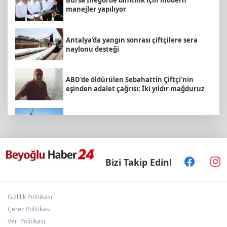
Bursa İnegöl’de binicilik için modern
manejler yapılıyor
Antalya'da yangın sonrası çiftçilere sera
naylonu desteği
ABD'de öldürülen Sebahattin Çiftçi'nin
eşinden adalet çağrısı: İki yıldır mağduruz
Türk mühendis Polatkan, DARPA Lift
Challenge'da finale kaldı
Ordu'da Ünye ve Kumru’da arıtma tesisleri
Bizi Takip Edin!
yenileniyor
Gizlilik Politikası
30 ilde DEAŞ'a 104 gözaltı!
Çerez Politikası
Veri Politikası