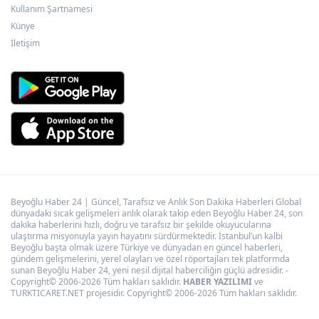
Kullanım Şartnamesi
CHP, Menderes Belediye Başkanı İlkay
Çiçek'i kesin ihraç talebiyle disipline sevk
Künye
etti
İletişim
Beyoğlu Haber 24 | Güncel, Tarafsız ve Anlık Son Dakika Haberleri Global
dünyadaki sıcak gelişmeleri anlık olarak takip eden Beyoğlu Haber 24, son
dakika haberlerini hızlı, doğru ve tarafsız bir şekilde okuyucularına
ulaştırma misyonuyla yayın hayatını sürdürmektedir. İstanbul’un kalbi
Beyoğlu başta olmak üzere Türkiye ve dünyadan en güncel haberleri,
gündem gelişmelerini, yerel olayları ve özel röportajları tek platformda
sunan Beyoğlu Haber 24, yeni nesil dijital haberciliğin güçlü adresidir. -
Copyright© 2006-2026 Tüm hakları saklıdır.
HABER YAZILIMI
ve
TURKTICARET.NET projesidir. Copyright© 2006-2026 Tüm hakları saklıdır.