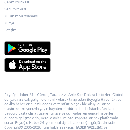
yükseliyor
Çerez Politikası
Veri Politikası
Kullanım Şartnamesi
Kayseri Büyükşehir'den suyun geleceğine
Künye
yatırım
İletişim
Beyoğlu Haber 24 | Güncel, Tarafsız ve Anlık Son Dakika Haberleri Global
dünyadaki sıcak gelişmeleri anlık olarak takip eden Beyoğlu Haber 24, son
dakika haberlerini hızlı, doğru ve tarafsız bir şekilde okuyucularına
ulaştırma misyonuyla yayın hayatını sürdürmektedir. İstanbul’un kalbi
Beyoğlu başta olmak üzere Türkiye ve dünyadan en güncel haberleri,
gündem gelişmelerini, yerel olayları ve özel röportajları tek platformda
sunan Beyoğlu Haber 24, yeni nesil dijital haberciliğin güçlü adresidir. -
Copyright© 2006-2026 Tüm hakları saklıdır.
HABER YAZILIMI
ve