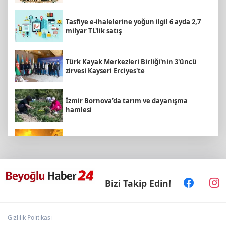
Tasfiye e-ihalelerine yoğun ilgi! 6 ayda 2,7
milyar TL'lik satış
Türk Kayak Merkezleri Birliği'nin 3'üncü
zirvesi Kayseri Erciyes'te
İzmir Bornova’da tarım ve dayanışma
hamlesi
Bugün yurt genelinde hava nasıl olacak?
Bizi Takip Edin!
Kayseri Talas'a yeni müze geliyor
Gizlilik Politikası
Konya’da Lise Medeniyet Akademisi