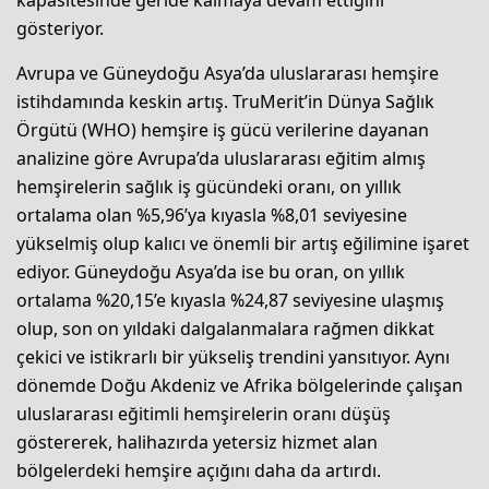
kapasitesinde geride kalmaya devam ettiğini
gösteriyor.
Avrupa ve Güneydoğu Asya’da uluslararası hemşire
istihdamında keskin artış. TruMerit’in Dünya Sağlık
Örgütü (WHO) hemşire iş gücü verilerine dayanan
analizine göre Avrupa’da uluslararası eğitim almış
hemşirelerin sağlık iş gücündeki oranı, on yıllık
ortalama olan %5,96’ya kıyasla %8,01 seviyesine
yükselmiş olup kalıcı ve önemli bir artış eğilimine işaret
ediyor. Güneydoğu Asya’da ise bu oran, on yıllık
ortalama %20,15’e kıyasla %24,87 seviyesine ulaşmış
olup, son on yıldaki dalgalanmalara rağmen dikkat
çekici ve istikrarlı bir yükseliş trendini yansıtıyor. Aynı
dönemde Doğu Akdeniz ve Afrika bölgelerinde çalışan
uluslararası eğitimli hemşirelerin oranı düşüş
göstererek, halihazırda yetersiz hizmet alan
bölgelerdeki hemşire açığını daha da artırdı.