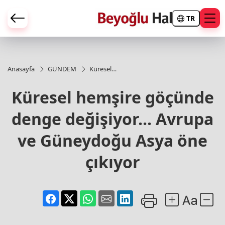
TR
Anasayfa
GÜNDEM
Küresel
hemşire
göçünde
Küresel hemşire göçünde
denge
değişiyor...
denge değişiyor... Avrupa
Avrupa ve
Güneydoğu
Asya öne
ve Güneydoğu Asya öne
çıkıyor
çıkıyor