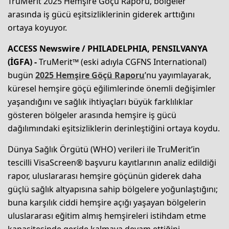
TruMerit 2025 Hemşire Göçü Raporu, bölgeler
arasında iş gücü eşitsizliklerinin giderek arttığını
ortaya koyuyor.
ACCESS Newswire / PHILADELPHIA, P
ENSILVANYA
(İGFA) -
TruMerit™ (eski adıyla CGFNS International)
bugün
2025 Hemş
ire G
öçü Raporu
’nu yayımlayarak,
küresel hemşire göçü eğilimlerinde önemli değişimler
yaşandığını ve sağlık ihtiyaçları büyük farklılıklar
gösteren bölgeler arasında hemşire iş gücü
dağılımındaki eşitsizliklerin derinleştiğini ortaya koydu.
Dünya Sağlık Örgütü (WHO) verileri ile TruMerit’in
tescilli VisaScreen® başvuru kayıtlarının analiz edildiği
rapor, uluslararası hemşire göçünün giderek daha
güçlü sağlık altyapısına sahip bölgelere yoğunlaştığını;
buna karşılık ciddi hemşire açığı yaşayan bölgelerin
uluslararası eğitim almış hemşireleri istihdam etme