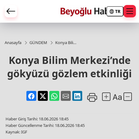
TR
Anasayfa
GÜNDEM
Konya Bilim
Merkezi’nde
gökyüzü
Konya Bilim Merkezi’nde
gözlem
etkinliği
gökyüzü gözlem etkinliği
Haber Giriş Tarihi: 18.06.2026 18:45
Haber Güncellenme Tarihi: 18.06.2026 18:45
Kaynak: IGF