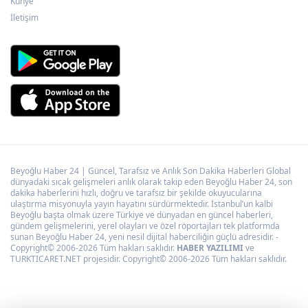
Künye
İletişim
Beyoğlu Haber 24 | Güncel, Tarafsız ve Anlık Son Dakika Haberleri Global
dünyadaki sıcak gelişmeleri anlık olarak takip eden Beyoğlu Haber 24, son
dakika haberlerini hızlı, doğru ve tarafsız bir şekilde okuyucularına
ulaştırma misyonuyla yayın hayatını sürdürmektedir. İstanbul’un kalbi
Beyoğlu başta olmak üzere Türkiye ve dünyadan en güncel haberleri,
gündem gelişmelerini, yerel olayları ve özel röportajları tek platformda
sunan Beyoğlu Haber 24, yeni nesil dijital haberciliğin güçlü adresidir. -
Copyright© 2006-2026 Tüm hakları saklıdır.
HABER YAZILIMI
ve
TURKTICARET.NET projesidir. Copyright© 2006-2026 Tüm hakları saklıdır.