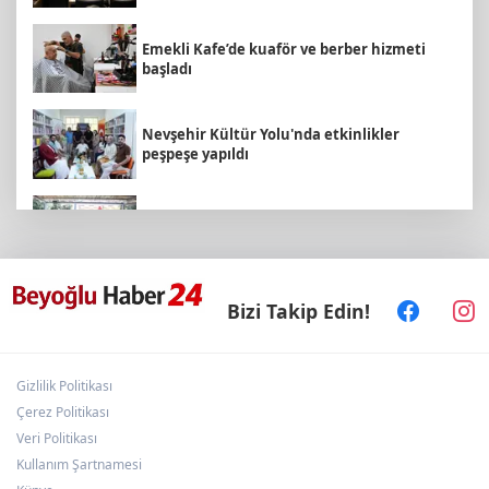
Emekli Kafe’de kuaför ve berber hizmeti
başladı
Nevşehir Kültür Yolu'nda etkinlikler
peşpeşe yapıldı
Arbil Akın kadın muhtarlarla buluştu
Bizi Takip Edin!
KARBEM’den LGS’de yüzde 95,7 başarı
Gizlilik Politikası
Hakkâri’de JİHA destekli operasyon
Çerez Politikası
Veri Politikası
Kullanım Şartnamesi
Minik Hazar Ali, ilk kez “anne” dedi